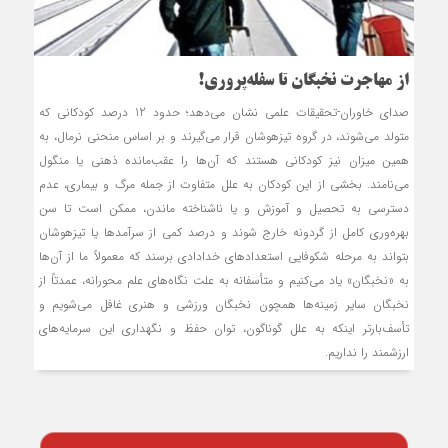
از مهاجرت نخبگان تا سفله‌پروری!
صدای خاوران-تحقيقات علمي نشان مي‌دهد؛ حدود 12 درصد کودکاني که
متولد مي‌شوند، در گروه تيزهوشان قرار مي‌گيرند و بر اساس منحني نرمال، به
همين ميزان نيز کودکاني هستند که آن‌ها را عقب‌مانده ذهني يا منگول
مي‌نامند. بخشي از اين کودکان به علل متفاوت از جمله مرگ و بيماري، عدم
دسترسي به تحصيل و آموزش و يا ناشناخته ماندن، ممکن است تا سن
بهره‌وري کامل از گردونه خارج شوند و درصد کمي از سرآمدها يا تيزهوشان
بتواند به مرحله شکوفايي استعدادهاي خدادادي برسند که معمولاً ما از آن‌ها
به «نخبگان» ياد مي‌کنيم و متأسفانه به علت نگاه‌هاي علم محورانه، عمدتاً از
نخبگان ساير زمينه‌ها همچون نخبگان ورزشي و هنري غافل مي‌شويم و
تأسف‌بارتر اين‏که به علل گوناگون، توان حفظ و نگهداري اين سرمايه‌هاي
ارزشمند را نداريم.