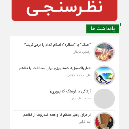
یادداشت ها
“جنگ” یا “مذاکره”؛ اسلام کدام را برمی‌گزیند؟
رضایی تربقان
«علی‌الاصول»، دستاویزی برای مخالفت با تفاهم
علی محمد خزاعی
آزادگی یا فرهنگِ گداپروری؟
محمد قلی پور
از عزای رهبر معظم تا واهمه تندروها از تفاهم
لیلا قرایی