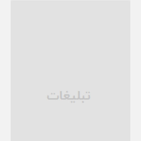
“مطالبه‌گری” یا “خودنمایی سیاسی”؟
1 ماه قبل
کاشمر و توسعه پایدار شهری؛ برنامه‌ای واقعی یا شعاری تکراری؟
1 ماه قبل
کاشمر در محاصره گرمای شهری؛
1 ماه قبل
زنگ خطر؛ واکاوی پیامدهای عادی‌سازی ناهنجاری‌های اخلاقی و
فروپاشی کیان خانواده
1 ماه قبل
زندان کاشمر؛ نیمه‌تمام یا فرسوده؟
1 ماه قبل
ترجیح عقلانیت ایرانی بر دیدگاه‌های آخرالزمانی