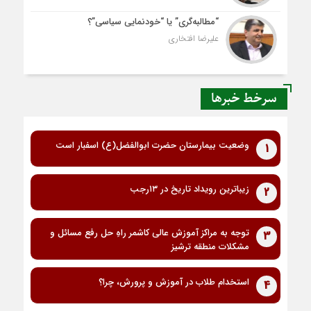
“مطالبه‌گری” یا “خودنمایی سیاسی”؟
علیرضا افتخاری
سرخط خبرها
وضعیت بیمارستان حضرت ابوالفضل(ع) اسفبار است
1
زیباترین رویداد تاریخ در ۱۳رجب
2
توجه به مراکز آموزش عالی کاشمر راهِ حل رفع مسائل و
3
مشکلات منطقه ترشیز
استخدام طلاب در آموزش و پرورش، چرا؟
4