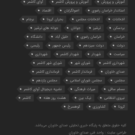
آموزش و پرورش
آموزش و پرورش کاشمر
آوای کاشمر
استاندار خراسان رضوی
اصولگرایان
اقتصاد
انتخابات
انتخابات مجلس
بحران کرونا
برجام
بردسکن
ترشیز
جوانان
جوانه های ترشیز
خراسان
خراسان رضوی
خلیل آباد
دانشگاه
دولت
دولت سیزدهم
رئیس جمهور
رئیسی
سیاست
شهردار
شهردار کاشمر
شهرداری
شهرداری کاشمر
شورای شهر
شورای شهر کاشمر
صدای خاوران
فرماندار کاشمر
فرمانداری کاشمر
مجلس
مجلس شورای اسلامی
مجلس یازدهم
مسلم ساقی
میراث فرهنگی
نشریه دیجیتال آوای کاشمر
نیروی انتظامی
نیک بین
هشت روز هفته
کاشمر
کرونا
کشاورزی
کوهسرخ
کلیه حقوق متعلق به پایگاه خبری تحلیلی صدای خاوران می‌باشد.
طراحی سایت : واحد فنی صدای خاوران