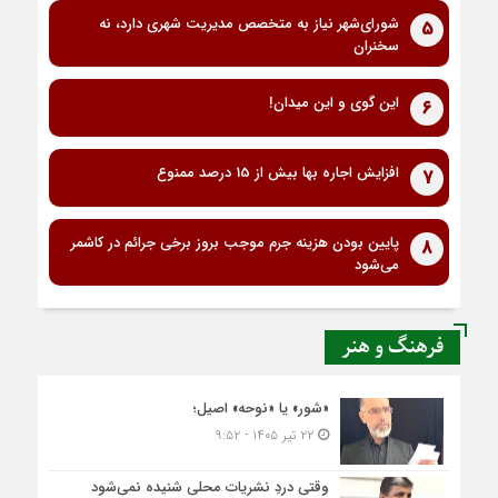
شورای‌شهر نیاز به متخصص مدیریت شهری دارد، نه
5
سخنران
این گوی و این میدان!
6
افزایش اجاره بها بیش از 15 درصد ممنوع
7
پایین بودن هزینه جرم موجب بروز برخی جرائم در کاشمر
8
می‌شود
فرهنگ و هنر
«شور» یا «نوحه» اصیل؛
۲۲ تیر ۱۴۰۵ - ۹:۵۲
وقتی دردِ نشریات محلی شنیده نمی‌شود