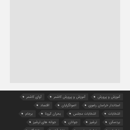
آموزش و پرورش
آموزش و پرورش کاشمر
آوای کاشمر
استاندار خراسان رضوی
اصولگرایان
اقتصاد
انتخابات
انتخابات مجلس
بحران کرونا
برجام
بردسکن
ترشیز
جوانان
جوانه های ترشیز