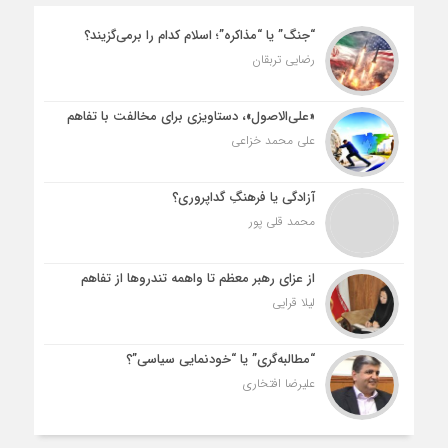
“جنگ” یا “مذاکره”؛ اسلام کدام را برمی‌گزیند؟
رضایی تربقان
«علی‌الاصول»، دستاویزی برای مخالفت با تفاهم
علی محمد خزاعی
آزادگی یا فرهنگِ گداپروری؟
محمد قلی پور
از عزای رهبر معظم تا واهمه تندروها از تفاهم
لیلا قرایی
“مطالبه‌گری” یا “خودنمایی سیاسی”؟
علیرضا افتخاری