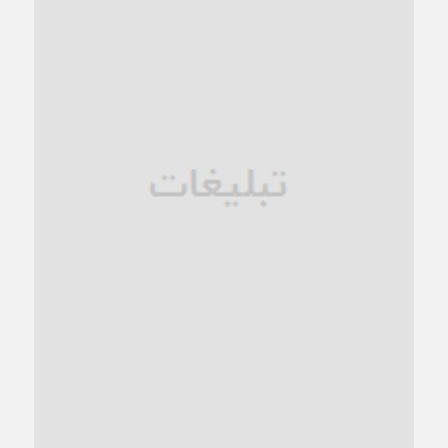
کاشمر در محاصره گرمای شهری؛
1 ماه قبل
زنگ خطر؛ واکاوی پیامدهای عادی‌سازی ناهنجاری‌های اخلاقی و
فروپاشی کیان خانواده
1 ماه قبل
زندان کاشمر؛ نیمه‌تمام یا فرسوده؟
1 ماه قبل
ترجیح عقلانیت ایرانی بر دیدگاه‌های آخرالزمانی