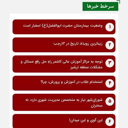
سرخط خبرها
وضعیت بیمارستان حضرت ابوالفضل(ع) اسفبار است
1
زیباترین رویداد تاریخ در ۱۳رجب
2
توجه به مراکز آموزش عالی کاشمر راهِ حل رفع مسائل و
3
مشکلات منطقه ترشیز
استخدام طلاب در آموزش و پرورش، چرا؟
4
شورای‌شهر نیاز به متخصص مدیریت شهری دارد، نه
5
سخنران
این گوی و این میدان!
6