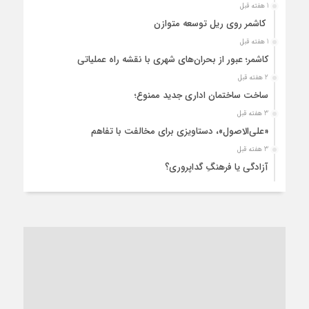
1 هفته قبل
کاشمر روی ریل توسعه متوازن
1 هفته قبل
کاشمر؛ عبور از بحران‌های شهری با نقشه راه عملیاتی
2 هفته قبل
ساخت ساختمان اداری جدید ممنوع؛
3 هفته قبل
«علی‌الاصول»، دستاویزی برای مخالفت با تفاهم
3 هفته قبل
آزادگی یا فرهنگِ گداپروری؟
4 هفته قبل
از عزای رهبر معظم تا واهمه تندروها از تفاهم
1 ماه قبل
“مطالبه‌گری” یا “خودنمایی سیاسی”؟
1 ماه قبل
کاشمر و توسعه پایدار شهری؛ برنامه‌ای واقعی یا شعاری تکراری؟
1 ماه قبل