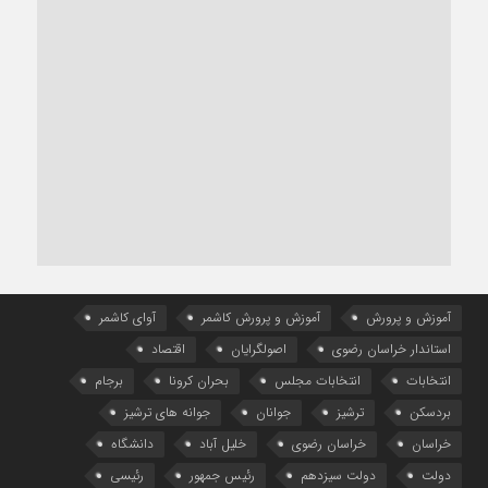
آموزش و پرورش
آموزش و پرورش کاشمر
آوای کاشمر
استاندار خراسان رضوی
اصولگرایان
اقتصاد
انتخابات
انتخابات مجلس
بحران کرونا
برجام
بردسکن
ترشیز
جوانان
جوانه های ترشیز
خراسان
خراسان رضوی
خلیل آباد
دانشگاه
دولت
دولت سیزدهم
رئیس جمهور
رئیسی