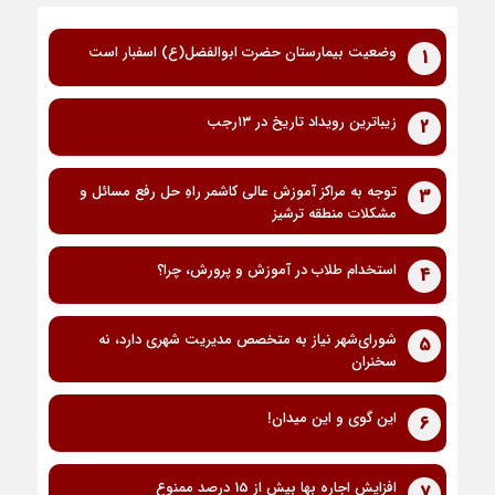
وضعیت بیمارستان حضرت ابوالفضل(ع) اسفبار است
1
زیباترین رویداد تاریخ در ۱۳رجب
2
توجه به مراکز آموزش عالی کاشمر راهِ حل رفع مسائل و
3
مشکلات منطقه ترشیز
استخدام طلاب در آموزش و پرورش، چرا؟
4
شورای‌شهر نیاز به متخصص مدیریت شهری دارد، نه
5
سخنران
این گوی و این میدان!
6
افزایش اجاره بها بیش از 15 درصد ممنوع
7