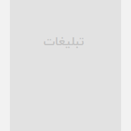
زنگ خطر؛ واکاوی پیامدهای عادی‌سازی ناهنجاری‌های اخلاقی و
فروپاشی کیان خانواده
1 ماه قبل
زندان کاشمر؛ نیمه‌تمام یا فرسوده؟
1 ماه قبل
ترجیح عقلانیت ایرانی بر دیدگاه‌های آخرالزمانی