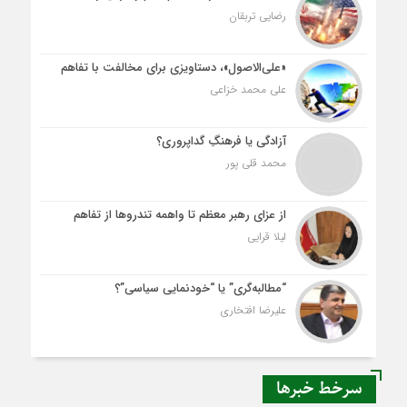
رضایی تربقان
«علی‌الاصول»، دستاویزی برای مخالفت با تفاهم
علی محمد خزاعی
آزادگی یا فرهنگِ گداپروری؟
محمد قلی پور
از عزای رهبر معظم تا واهمه تندروها از تفاهم
لیلا قرایی
“مطالبه‌گری” یا “خودنمایی سیاسی”؟
علیرضا افتخاری
سرخط خبرها