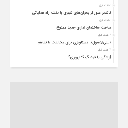
1 هفته قبل
کاشمر؛ عبور از بحران‌های شهری با نقشه راه عملیاتی
1 هفته قبل
ساخت ساختمان اداری جدید ممنوع؛
3 هفته قبل
«علی‌الاصول»، دستاویزی برای مخالفت با تفاهم
3 هفته قبل
آزادگی یا فرهنگِ گداپروری؟
3 هفته قبل
از عزای رهبر معظم تا واهمه تندروها از تفاهم
4 هفته قبل
“مطالبه‌گری” یا “خودنمایی سیاسی”؟
1 ماه قبل
کاشمر و توسعه پایدار شهری؛ برنامه‌ای واقعی یا شعاری تکراری؟
1 ماه قبل
کاشمر در محاصره گرمای شهری؛
1 ماه قبل