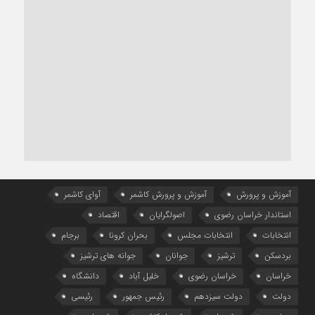
آموزش و پرورش
آموزش و پرورش کاشمر
آوای کاشمر
استاندار خراسان رضوی
اصولگرایان
اقتصاد
انتخابات
انتخابات مجلس
بحران کرونا
برجام
بردسکن
ترشیز
جوانان
جوانه های ترشیز
خراسان
خراسان رضوی
خلیل آباد
دانشگاه
دولت
دولت سیزدهم
رئیس جمهور
رئیسی