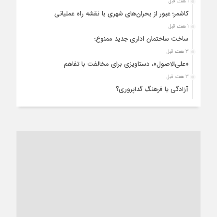
1 هفته قبل
کاشمر؛ عبور از بحران‌های شهری با نقشه راه عملیاتی
1 هفته قبل
ساخت ساختمان اداری جدید ممنوع؛
3 هفته قبل
«علی‌الاصول»، دستاویزی برای مخالفت با تفاهم
3 هفته قبل
آزادگی یا فرهنگِ گداپروری؟
4 هفته قبل
از عزای رهبر معظم تا واهمه تندروها از تفاهم
4 هفته قبل
“مطالبه‌گری” یا “خودنمایی سیاسی”؟
1 ماه قبل
کاشمر و توسعه پایدار شهری؛ برنامه‌ای واقعی یا شعاری تکراری؟
1 ماه قبل
کاشمر در محاصره گرمای شهری؛
1 ماه قبل
زنگ خطر؛ واکاوی پیامدهای عادی‌سازی ناهنجاری‌های اخلاقی و