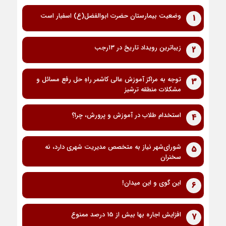
وضعیت بیمارستان حضرت ابوالفضل(ع) اسفبار است
1
زیباترین رویداد تاریخ در ۱۳رجب
2
توجه به مراکز آموزش عالی کاشمر راهِ حل رفع مسائل و
3
مشکلات منطقه ترشیز
استخدام طلاب در آموزش و پرورش، چرا؟
4
شورای‌شهر نیاز به متخصص مدیریت شهری دارد، نه
5
سخنران
این گوی و این میدان!
6
افزایش اجاره بها بیش از 15 درصد ممنوع
7