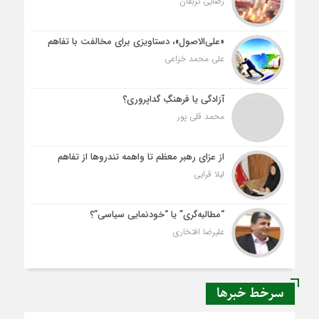
رضایی تربقان
«علی‌الاصول»، دستاویزی برای مخالفت با تفاهم
علی محمد خزاعی
آزادگی یا فرهنگِ گداپروری؟
محمد قلی پور
از عزای رهبر معظم تا واهمه تندروها از تفاهم
لیلا قرایی
“مطالبه‌گری” یا “خودنمایی سیاسی”؟
علیرضا افتخاری
سرخط خبرها