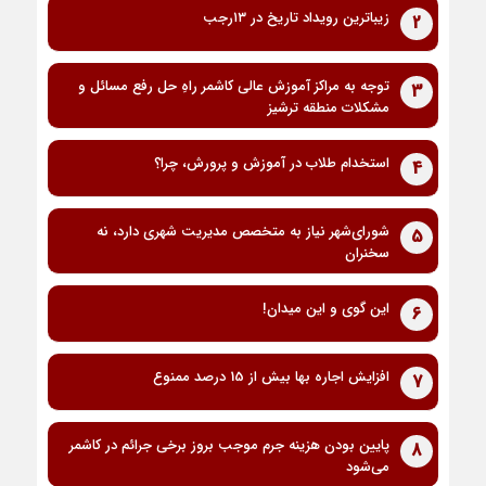
زیباترین رویداد تاریخ در ۱۳رجب
2
توجه به مراکز آموزش عالی کاشمر راهِ حل رفع مسائل و
3
مشکلات منطقه ترشیز
استخدام طلاب در آموزش و پرورش، چرا؟
4
شورای‌شهر نیاز به متخصص مدیریت شهری دارد، نه
5
سخنران
این گوی و این میدان!
6
افزایش اجاره بها بیش از 15 درصد ممنوع
7
پایین بودن هزینه جرم موجب بروز برخی جرائم در کاشمر
8
می‌شود