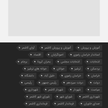
آموزش و پرورش
آموزش و پرورش کاشمر
آوای کاشمر
استاندار خراسان رضوی
اصولگرایان
اقتصاد
انتخابات
انتخابات مجلس
بحران کرونا
برجام
بردسکن
ترشیز
جوانان
جوانه های ترشیز
خراسان
خراسان رضوی
خلیل آباد
دانشگاه
دولت
دولت سیزدهم
رئیس جمهور
رئیسی
سیاست
شهردار
شهردار کاشمر
شهرداری
شهرداری کاشمر
شورای شهر
شورای شهر کاشمر
صدای خاوران
فرماندار کاشمر
فرمانداری کاشمر