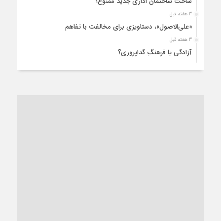
ساخت ساختمان اداری جدید ممنوع؛
3 هفته قبل
«علی‌الاصول»، دستاویزی برای مخالفت با تفاهم
3 هفته قبل
آزادگی یا فرهنگِ گداپروری؟
4 هفته قبل
از عزای رهبر معظم تا واهمه تندروها از تفاهم
4 هفته قبل
“مطالبه‌گری” یا “خودنمایی سیاسی”؟
1 ماه قبل
کاشمر و توسعه پایدار شهری؛ برنامه‌ای واقعی یا شعاری تکراری؟
1 ماه قبل
کاشمر در محاصره گرمای شهری؛
1 ماه قبل
زنگ خطر؛ واکاوی پیامدهای عادی‌سازی ناهنجاری‌های اخلاقی و
فروپاشی کیان خانواده
1 ماه قبل
زندان کاشمر؛ نیمه‌تمام یا فرسوده؟