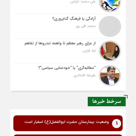
علی محمد خزاعی
آزادگی یا فرهنگِ گداپروری؟
محمد قلی پور
از عزای رهبر معظم تا واهمه تندروها از تفاهم
لیلا قرایی
“مطالبه‌گری” یا “خودنمایی سیاسی”؟
علیرضا افتخاری
سرخط خبرها
وضعیت بیمارستان حضرت ابوالفضل(ع) اسفبار است
1