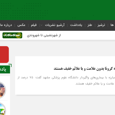
ها
ترشیز
طنز
یادداشت
آرشیو نشریات
فیلم
عکس
درباره ما
از شهرنشینی تا شهروندی
اصناف در 
یاد
رئیس اداره پیشگیری و مبارزه با بیماری‌های واگیردار دانشگاه علوم پزشکی مشهد گفت: ۷۵ درصد از