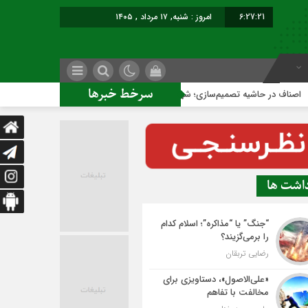
6:27:22
امروز : شنبه, ۱۷ مرداد , ۱۴۰۵
سرخط خبرها
حاشیه تصمیم‌سازی؛ شهر بدون بازار به کجا می‌رسد؟
کاشمر روی 
داشت ها
“جنگ” یا “مذاکره”؛ اسلام کدام
را برمی‌گزیند؟
رضایی تربقان
«علی‌الاصول»، دستاویزی برای
مخالفت با تفاهم