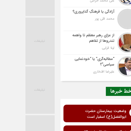
علی محمد خزاعی
آزادگی یا فرهنگِ گداپروری؟
محمد قلی پور
از عزای رهبر معظم تا واهمه
تندروها از تفاهم
لیلا قرایی
“مطالبه‌گری” یا “خودنمایی
سیاسی”؟
علیرضا افتخاری
ط خبرها
وضعیت بیمارستان حضرت
ابوالفضل(ع) اسفبار است