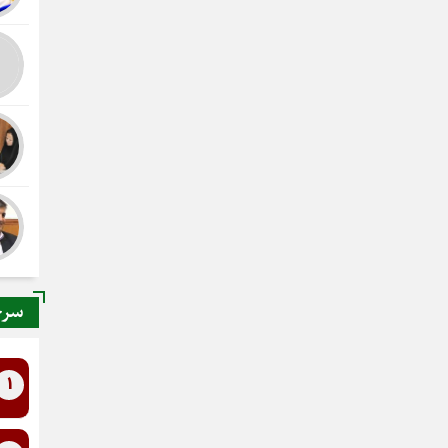
سرخ
1