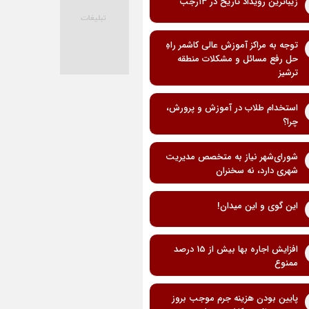
زیباترین رویداد تاریخ در ۱۳رجب
توجه به مراکز آموزش عالی کاشمر راهِ
حل رفع مسائل و مشکلات منطقه
ترشیز
استخدام طلاب در آموزش و پرورش،
چرا؟
شورای‌شهر نیاز به متخصص مدیریت
شهری دارد، نه سخنران
این گوی و این میدان!
افزایش اجاره بها بیش از 15 درصد
ممنوع
پایین بودن هزینه جرم موجب بروز