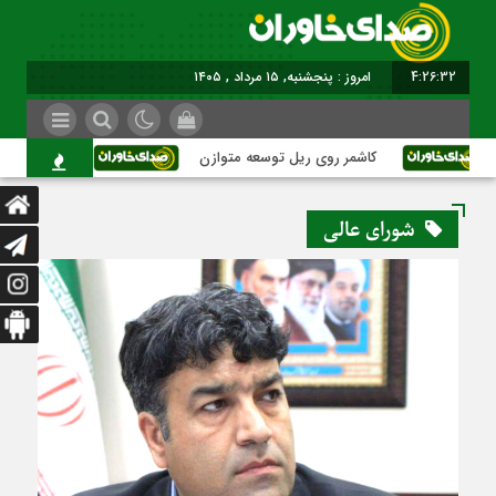
4:26:32
امروز : پنجشنبه, ۱۵ مرداد , ۱۴۰۵
کاشمر روی ریل توسعه متوازن
کاشمر؛ عبور از ب
شورای عالی