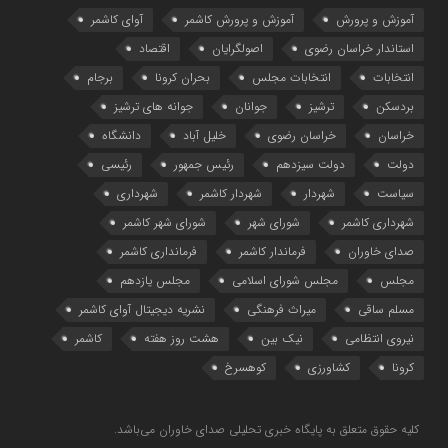
آموزش و پرورش
آموزش و پرورش کاشمر
آوای کاشمر
استاندار خراسان رضوی
اصولگرایان
اقتصاد
انتخابات
انتخابات مجلس
بحران کرونا
برجام
بردسکن
ترشیز
جوانان
جوانه های ترشیز
خراسان
خراسان رضوی
خلیل آباد
دانشگاه
دولت
دولت سیزدهم
رئیس جمهور
رئیسی
سیاست
شهردار
شهردار کاشمر
شهرداری
شهرداری کاشمر
شورای شهر
شورای شهر کاشمر
صدای خاوران
فرماندار کاشمر
فرمانداری کاشمر
مجلس
مجلس شورای اسلامی
مجلس یازدهم
مسلم ساقی
میراث فرهنگی
نشریه دیجیتال آوای کاشمر
نیروی انتظامی
نیک بین
هشت روز هفته
کاشمر
کرونا
کشاورزی
کوهسرخ
کلیه حقوق متعلق به پایگاه خبری تحلیلی صدای خاوران می‌باشد.