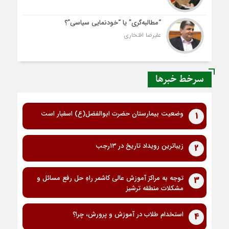
“مطالبه‌گری” یا “خودنمایی سیاسی”؟
علیرضا افتخاری
سرخط خبرها
وضعیت بیمارستان حضرت ابوالفضل(ع) اسفبار است
1
زیباترین رویداد تاریخ در ۱۳رجب
2
توجه به مراکز آموزش عالی کاشمر راهِ حل رفع مسائل و
3
مشکلات منطقه ترشیز
استخدام طلاب در آموزش و پرورش، چرا؟
4