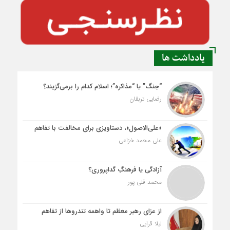
یادداشت ها
“جنگ” یا “مذاکره”؛ اسلام کدام را برمی‌گزیند؟
رضایی تربقان
«علی‌الاصول»، دستاویزی برای مخالفت با تفاهم
علی محمد خزاعی
آزادگی یا فرهنگِ گداپروری؟
محمد قلی پور
از عزای رهبر معظم تا واهمه تندروها از تفاهم
لیلا قرایی