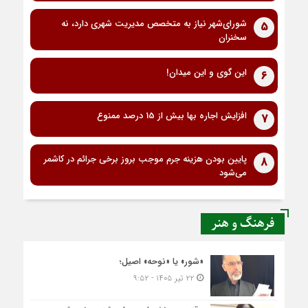
شورای‌شهر نیاز به متخصص مدیریت شهری دارد، نه
5
سخنران
این گوی و این میدان!
6
افزایش اجاره بها بیش از 15 درصد ممنوع
7
پایین بودن هزینه جرم موجب بروز برخی جرائم در کاشمر
8
می‌شود
فرهنگ و هنر
«شور» یا «نوحه» اصیل؛
۲۲ تیر ۱۴۰۵ - ۹:۵۲