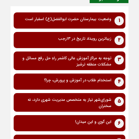
وضعیت بیمارستان حضرت ابوالفضل(ع) اسفبار است
1
زیباترین رویداد تاریخ در ۱۳رجب
2
توجه به مراکز آموزش عالی کاشمر راهِ حل رفع مسائل و
3
مشکلات منطقه ترشیز
استخدام طلاب در آموزش و پرورش، چرا؟
4
شورای‌شهر نیاز به متخصص مدیریت شهری دارد، نه
5
سخنران
این گوی و این میدان!
6