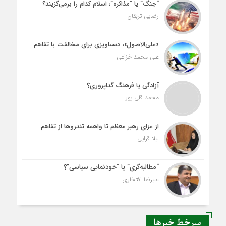
“جنگ” یا “مذاکره”؛ اسلام کدام را برمی‌گزیند؟
رضایی تربقان
«علی‌الاصول»، دستاویزی برای مخالفت با تفاهم
علی محمد خزاعی
آزادگی یا فرهنگِ گداپروری؟
محمد قلی پور
از عزای رهبر معظم تا واهمه تندروها از تفاهم
لیلا قرایی
“مطالبه‌گری” یا “خودنمایی سیاسی”؟
علیرضا افتخاری
سرخط خبرها