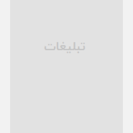
1 ماه قبل
زنگ خطر؛ واکاوی پیامدهای عادی‌سازی ناهنجاری‌های اخلاقی و
فروپاشی کیان خانواده
1 ماه قبل
زندان کاشمر؛ نیمه‌تمام یا فرسوده؟
1 ماه قبل
ترجیح عقلانیت ایرانی بر دیدگاه‌های آخرالزمانی