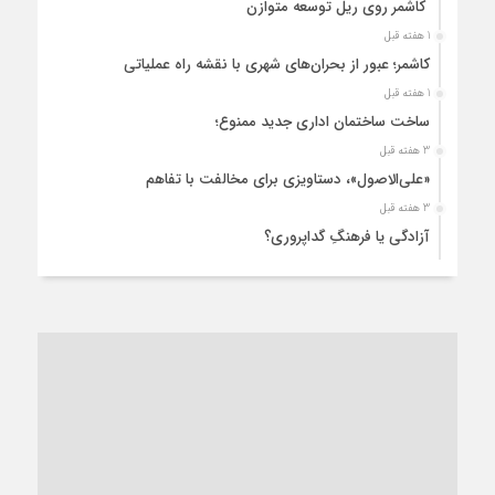
کاشمر روی ریل توسعه متوازن
1 هفته قبل
کاشمر؛ عبور از بحران‌های شهری با نقشه راه عملیاتی
1 هفته قبل
ساخت ساختمان اداری جدید ممنوع؛
3 هفته قبل
«علی‌الاصول»، دستاویزی برای مخالفت با تفاهم
3 هفته قبل
آزادگی یا فرهنگِ گداپروری؟
4 هفته قبل
از عزای رهبر معظم تا واهمه تندروها از تفاهم
4 هفته قبل
“مطالبه‌گری” یا “خودنمایی سیاسی”؟
1 ماه قبل
کاشمر و توسعه پایدار شهری؛ برنامه‌ای واقعی یا شعاری تکراری؟
1 ماه قبل
کاشمر در محاصره گرمای شهری؛