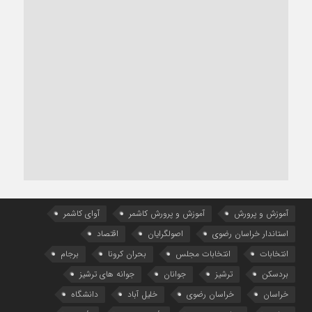
آموزش و پرورش
آموزش و پرورش کاشمر
آوای کاشمر
استاندار خراسان رضوی
اصولگرایان
اقتصاد
انتخابات
انتخابات مجلس
بحران کرونا
برجام
بردسکن
ترشیز
جوانان
جوانه های ترشیز
خراسان
خراسان رضوی
خلیل آباد
دانشگاه