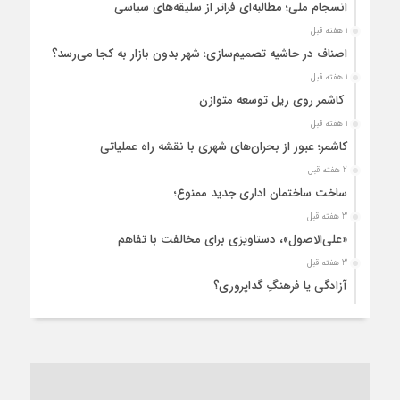
انسجام ملی؛ مطالبه‌ای فراتر از سلیقه‌های سیاسی
1 هفته قبل
اصناف در حاشیه تصمیم‌سازی؛ شهر بدون بازار به کجا می‌رسد؟
1 هفته قبل
کاشمر روی ریل توسعه متوازن
1 هفته قبل
کاشمر؛ عبور از بحران‌های شهری با نقشه راه عملیاتی
2 هفته قبل
ساخت ساختمان اداری جدید ممنوع؛
3 هفته قبل
«علی‌الاصول»، دستاویزی برای مخالفت با تفاهم
3 هفته قبل
آزادگی یا فرهنگِ گداپروری؟
4 هفته قبل
از عزای رهبر معظم تا واهمه تندروها از تفاهم
1 ماه قبل
“مطالبه‌گری” یا “خودنمایی سیاسی”؟