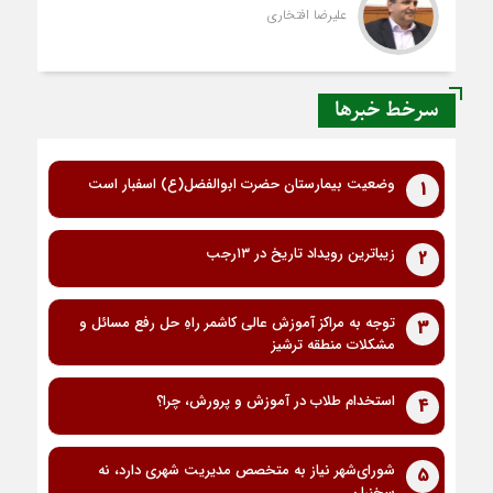
علیرضا افتخاری
سرخط خبرها
وضعیت بیمارستان حضرت ابوالفضل(ع) اسفبار است
1
زیباترین رویداد تاریخ در ۱۳رجب
2
توجه به مراکز آموزش عالی کاشمر راهِ حل رفع مسائل و
3
مشکلات منطقه ترشیز
استخدام طلاب در آموزش و پرورش، چرا؟
4
شورای‌شهر نیاز به متخصص مدیریت شهری دارد، نه
5
سخنران