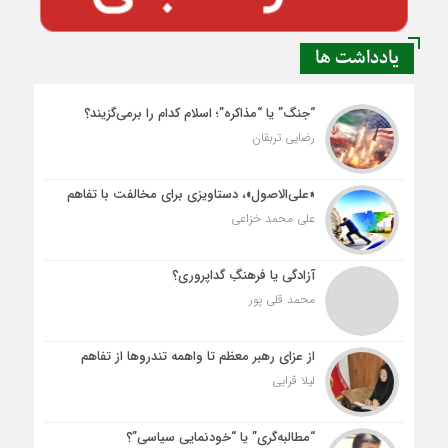
یادداشت ها
“جنگ” یا “مذاکره”؛ اسلام کدام را برمی‌گزیند؟
رضایی تربقان
«علی‌الاصول»، دستاویزی برای مخالفت با تفاهم
علی محمد خزاعی
آزادگی یا فرهنگِ گداپروری؟
محمد قلی پور
از عزای رهبر معظم تا واهمه تندروها از تفاهم
لیلا قرایی
“مطالبه‌گری” یا “خودنمایی سیاسی”؟