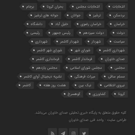
انتخابات
انتخابات مجلس
بحران کرونا
برجام
بردسکن
ترشیز
جوانان
جوانه های ترشیز
خراسان
خراسان رضوی
خلیل آباد
دانشگاه
دولت
دولت سیزدهم
رئیس جمهور
رئیسی
سیاست
شهردار
شهردار کاشمر
شهرداری
شهرداری کاشمر
شورای شهر
شورای شهر کاشمر
صدای خاوران
فرماندار کاشمر
فرمانداری کاشمر
مجلس
مجلس شورای اسلامی
مجلس یازدهم
مسلم ساقی
میراث فرهنگی
نشریه دیجیتال آوای کاشمر
نیروی انتظامی
نیک بین
هشت روز هفته
کاشمر
کرونا
کشاورزی
کوهسرخ
کلیه حقوق متعلق به پایگاه خبری تحلیلی صدای خاوران می‌باشد.
طراحی سایت : واحد فنی صدای خاوران