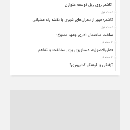
کاشمر روی ریل توسعه متوازن
1 هفته قبل
کاشمر؛ عبور از بحران‌های شهری با نقشه راه عملیاتی
1 هفته قبل
ساخت ساختمان اداری جدید ممنوع؛
3 هفته قبل
«علی‌الاصول»، دستاویزی برای مخالفت با تفاهم
3 هفته قبل
آزادگی یا فرهنگِ گداپروری؟
4 هفته قبل
از عزای رهبر معظم تا واهمه تندروها از تفاهم
4 هفته قبل
“مطالبه‌گری” یا “خودنمایی سیاسی”؟
1 ماه قبل
کاشمر و توسعه پایدار شهری؛ برنامه‌ای واقعی یا شعاری تکراری؟
1 ماه قبل
کاشمر در محاصره گرمای شهری؛