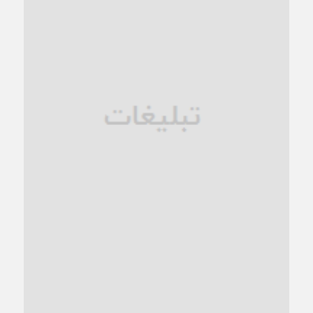
1 ماه قبل
زنگ خطر؛ واکاوی پیامدهای عادی‌سازی ناهنجاری‌های اخلاقی و
فروپاشی کیان خانواده
1 ماه قبل
زندان کاشمر؛ نیمه‌تمام یا فرسوده؟
1 ماه قبل
ترجیح عقلانیت ایرانی بر دیدگاه‌های آخرالزمانی