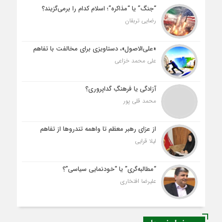
“جنگ” یا “مذاکره”؛ اسلام کدام را برمی‌گزیند؟
رضایی تربقان
«علی‌الاصول»، دستاویزی برای مخالفت با تفاهم
علی محمد خزاعی
آزادگی یا فرهنگِ گداپروری؟
محمد قلی پور
از عزای رهبر معظم تا واهمه تندروها از تفاهم
لیلا قرایی
“مطالبه‌گری” یا “خودنمایی سیاسی”؟
علیرضا افتخاری