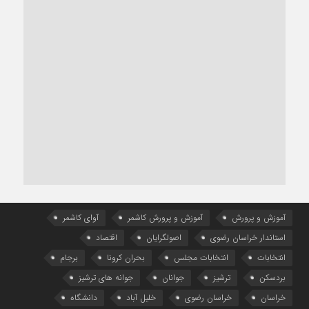
آموزش و پرورش
آموزش و پرورش کاشمر
آوای کاشمر
استاندار خراسان رضوی
اصولگرایان
اقتصاد
انتخابات
انتخابات مجلس
بحران کرونا
برجام
بردسکن
ترشیز
جوانان
جوانه های ترشیز
خراسان
خراسان رضوی
خلیل آباد
دانشگاه