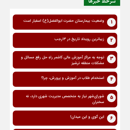
سرخط خبرها
وضعیت بیمارستان حضرت ابوالفضل(ع) اسفبار است
1
زیباترین رویداد تاریخ در ۱۳رجب
2
توجه به مراکز آموزش عالی کاشمر راهِ حل رفع مسائل و
3
مشکلات منطقه ترشیز
استخدام طلاب در آموزش و پرورش، چرا؟
4
شورای‌شهر نیاز به متخصص مدیریت شهری دارد، نه
5
سخنران
این گوی و این میدان!
6