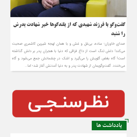
گفت‌وگو با فرزند شهیدی که از بلندگوها خبر شهادت پدرش
را شنید
صدای خاوران- ساده، بی‌غل و غش و با همان لهجه شیرین کاشمری صحبت
می‌کند! دلش تنگ است از داغ فراقی که دنیا با هجران پدر بر دلش گذاشته
است! گاه بغض گلویش را می‌گیرد و اشک در چشمانش جمع می‌شود و گاه
می‌خندد. گفت‌وگوی‏مان از شهادت پدر و به دنیا آمدنش آغاز شد؛ اما...
یادداشت ها