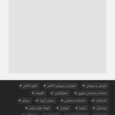
آموزش و پرورش
آموزش و پرورش کاشمر
آوای کاشمر
استاندار خراسان رضوی
اصولگرایان
اقتصاد
انتخابات
انتخابات مجلس
بحران کرونا
برجام
بردسکن
ترشیز
جوانان
جوانه های ترشیز