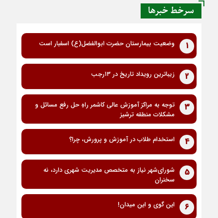
سرخط خبرها
وضعیت بیمارستان حضرت ابوالفضل(ع) اسفبار است
1
زیباترین رویداد تاریخ در ۱۳رجب
2
توجه به مراکز آموزش عالی کاشمر راهِ حل رفع مسائل و
3
مشکلات منطقه ترشیز
استخدام طلاب در آموزش و پرورش، چرا؟
4
شورای‌شهر نیاز به متخصص مدیریت شهری دارد، نه
5
سخنران
این گوی و این میدان!
6