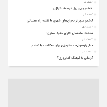
1 هفته قبل
کاشمر روی ریل توسعه متوازن
1 هفته قبل
کاشمر؛ عبور از بحران‌های شهری با نقشه راه عملیاتی
2 هفته قبل
ساخت ساختمان اداری جدید ممنوع؛
3 هفته قبل
«علی‌الاصول»، دستاویزی برای مخالفت با تفاهم
3 هفته قبل
آزادگی یا فرهنگِ گداپروری؟
4 هفته قبل
از عزای رهبر معظم تا واهمه تندروها از تفاهم
1 ماه قبل
“مطالبه‌گری” یا “خودنمایی سیاسی”؟
1 ماه قبل
کاشمر و توسعه پایدار شهری؛ برنامه‌ای واقعی یا شعاری تکراری؟
1 ماه قبل