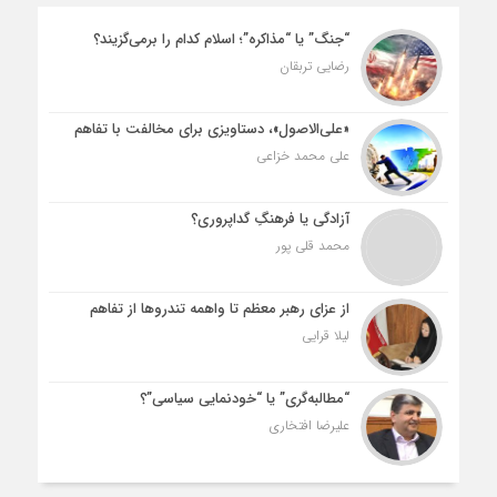
“جنگ” یا “مذاکره”؛ اسلام کدام را برمی‌گزیند؟
رضایی تربقان
«علی‌الاصول»، دستاویزی برای مخالفت با تفاهم
علی محمد خزاعی
آزادگی یا فرهنگِ گداپروری؟
محمد قلی پور
از عزای رهبر معظم تا واهمه تندروها از تفاهم
لیلا قرایی
“مطالبه‌گری” یا “خودنمایی سیاسی”؟
علیرضا افتخاری