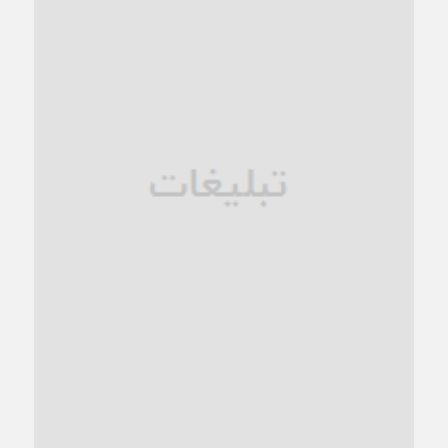
کاشمر در محاصره گرمای شهری؛
1 ماه قبل
زنگ خطر؛ واکاوی پیامدهای عادی‌سازی ناهنجاری‌های اخلاقی و
فروپاشی کیان خانواده
1 ماه قبل
زندان کاشمر؛ نیمه‌تمام یا فرسوده؟
1 ماه قبل
ترجیح عقلانیت ایرانی بر دیدگاه‌های آخرالزمانی