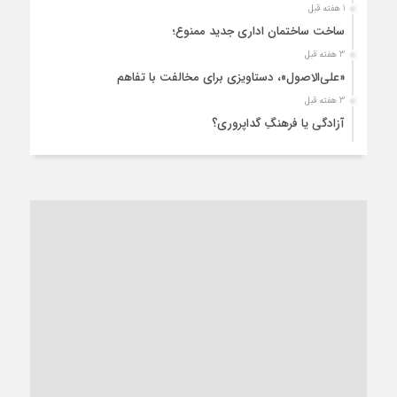
1 هفته قبل
ساخت ساختمان اداری جدید ممنوع؛
3 هفته قبل
«علی‌الاصول»، دستاویزی برای مخالفت با تفاهم
3 هفته قبل
آزادگی یا فرهنگِ گداپروری؟
3 هفته قبل
از عزای رهبر معظم تا واهمه تندروها از تفاهم
4 هفته قبل
“مطالبه‌گری” یا “خودنمایی سیاسی”؟
1 ماه قبل
کاشمر و توسعه پایدار شهری؛ برنامه‌ای واقعی یا شعاری تکراری؟
1 ماه قبل
کاشمر در محاصره گرمای شهری؛
1 ماه قبل
زنگ خطر؛ واکاوی پیامدهای عادی‌سازی ناهنجاری‌های اخلاقی و
فروپاشی کیان خانواده
1 ماه قبل