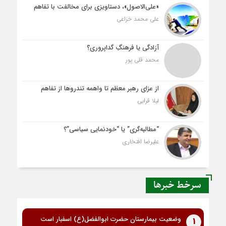
«علی‌الاصول»، دستاویزی برای مخالفت با تفاهم
علی محمد خزاعی
آزادگی یا فرهنگِ گداپروری؟
محمد قلی پور
از عزای رهبر معظم تا واهمه تندروها از تفاهم
لیلا قرایی
“مطالبه‌گری” یا “خودنمایی سیاسی”؟
علیرضا افتخاری
سرخط خبرها
وضعیت بیمارستان حضرت ابوالفضل(ع) اسفبار است
1