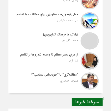
رضایی تربقان
«علی‌الاصول»، دستاویزی برای مخالفت با تفاهم
علی محمد خزاعی
آزادگی یا فرهنگِ گداپروری؟
محمد قلی پور
از عزای رهبر معظم تا واهمه تندروها از تفاهم
لیلا قرایی
“مطالبه‌گری” یا “خودنمایی سیاسی”؟
علیرضا افتخاری
سرخط خبرها