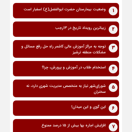
وضعیت بیمارستان حضرت ابوالفضل(ع) اسفبار است
1
زیباترین رویداد تاریخ در ۱۳رجب
2
توجه به مراکز آموزش عالی کاشمر راهِ حل رفع مسائل و
3
مشکلات منطقه ترشیز
استخدام طلاب در آموزش و پرورش، چرا؟
4
شورای‌شهر نیاز به متخصص مدیریت شهری دارد، نه
5
سخنران
این گوی و این میدان!
6
افزایش اجاره بها بیش از 15 درصد ممنوع
7