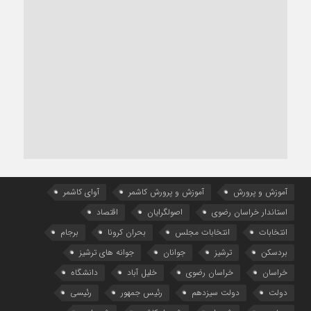
آموزش و پرورش
آموزش و پرورش کاشمر
آوای کاشمر
استاندار خراسان رضوی
اصولگرایان
اقتصاد
انتخابات
انتخابات مجلس
بحران کرونا
برجام
بردسکن
ترشیز
جوانان
جوانه های ترشیز
خراسان
خراسان رضوی
خلیل آباد
دانشگاه
دولت
دولت سیزدهم
رئیس جمهور
رئیسی