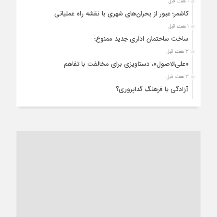
1 هفته قبل
کاشمر؛ عبور از بحران‌های شهری با نقشه راه عملیاتی
1 هفته قبل
ساخت ساختمان اداری جدید ممنوع؛
3 هفته قبل
«علی‌الاصول»، دستاویزی برای مخالفت با تفاهم
3 هفته قبل
آزادگی یا فرهنگِ گداپروری؟
3 هفته قبل
از عزای رهبر معظم تا واهمه تندروها از تفاهم
3 هفته قبل
“مطالبه‌گری” یا “خودنمایی سیاسی”؟
1 ماه قبل
کاشمر و توسعه پایدار شهری؛ برنامه‌ای واقعی یا شعاری تکراری؟
1 ماه قبل
کاشمر در محاصره گرمای شهری؛
1 ماه قبل
زنگ خطر؛ واکاوی پیامدهای عادی‌سازی ناهنجاری‌های اخلاقی و