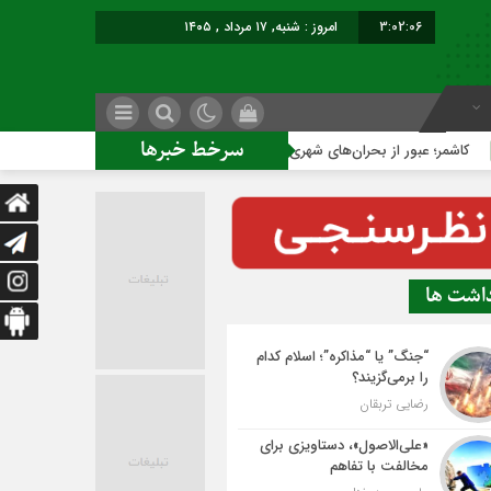
3:02:07
امروز : شنبه, ۱۷ مرداد , ۱۴۰۵
سرخط خبرها
بور از بحران‌های شهری با نقشه راه عملیاتی
ساخت ساختمان ادا
داشت ها
“جنگ” یا “مذاکره”؛ اسلام کدام
را برمی‌گزیند؟
رضایی تربقان
«علی‌الاصول»، دستاویزی برای
مخالفت با تفاهم