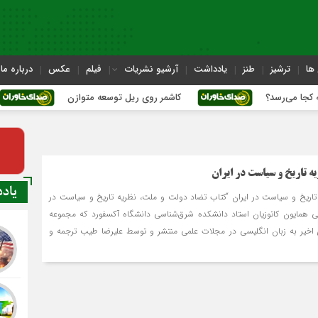
ها
ترشیز
طنز
یادداشت
آرشیو نشریات
فیلم
عکس
درباره ما
د؟
کاشمر روی ریل توسعه متوازن
کاشمر؛ ع
ه تاریخ و سیاست در ایران
یاد
اریخ و سیاست در ایران “کتاب تضاد دولت و ملت، نظریه تاریخ و سیاست در
لی همایون کاتوزیان استاد دانشکده شرق‌شناسی دانشگاه آکسفورد که مجموعه
 اخیر به زبان انگلیسی در مجلات علمی منتشر و توسط علیرضا طیب ترجمه و