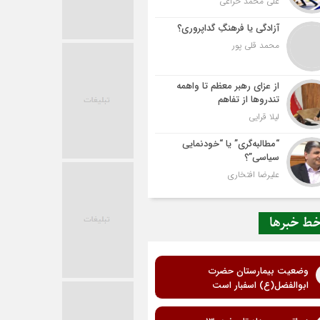
علی محمد خزاعی
آزادگی یا فرهنگِ گداپروری؟
محمد قلی پور
از عزای رهبر معظم تا واهمه
تندروها از تفاهم
لیلا قرایی
“مطالبه‌گری” یا “خودنمایی
سیاسی”؟
علیرضا افتخاری
ط خبرها
وضعیت بیمارستان حضرت
ابوالفضل(ع) اسفبار است