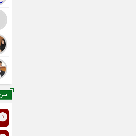
سرخ
1