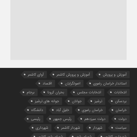
آموزش و پرورش
آموزش و پرورش کاشمر
آوای کاشمر
استاندار خراسان رضوی
اصولگرایان
اقتصاد
انتخابات
انتخابات مجلس
بحران کرونا
برجام
بردسکن
ترشیز
جوانان
جوانه های ترشیز
خراسان
خراسان رضوی
خلیل آباد
دانشگاه
دولت
دولت سیزدهم
رئیس جمهور
رئیسی
سیاست
شهردار
شهردار کاشمر
شهرداری
شهرداری کاشمر
شورای شهر
شورای شهر کاشمر