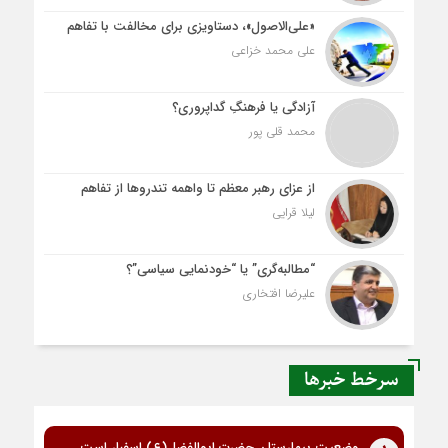
«علی‌الاصول»، دستاویزی برای مخالفت با تفاهم
علی محمد خزاعی
آزادگی یا فرهنگِ گداپروری؟
محمد قلی پور
از عزای رهبر معظم تا واهمه تندروها از تفاهم
لیلا قرایی
“مطالبه‌گری” یا “خودنمایی سیاسی”؟
علیرضا افتخاری
سرخط خبرها
وضعیت بیمارستان حضرت ابوالفضل(ع) اسفبار است