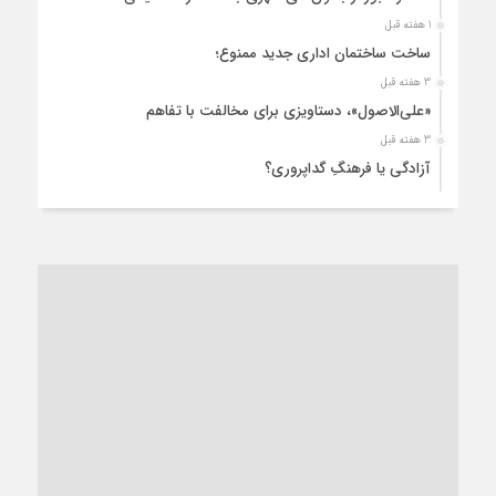
1 هفته قبل
ساخت ساختمان اداری جدید ممنوع؛
3 هفته قبل
«علی‌الاصول»، دستاویزی برای مخالفت با تفاهم
3 هفته قبل
آزادگی یا فرهنگِ گداپروری؟
3 هفته قبل
از عزای رهبر معظم تا واهمه تندروها از تفاهم
3 هفته قبل
“مطالبه‌گری” یا “خودنمایی سیاسی”؟
1 ماه قبل
کاشمر و توسعه پایدار شهری؛ برنامه‌ای واقعی یا شعاری تکراری؟
1 ماه قبل
کاشمر در محاصره گرمای شهری؛
1 ماه قبل
زنگ خطر؛ واکاوی پیامدهای عادی‌سازی ناهنجاری‌های اخلاقی و
فروپاشی کیان خانواده