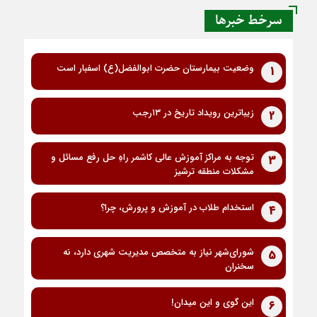
سرخط خبرها
وضعیت بیمارستان حضرت ابوالفضل(ع) اسفبار است
1
زیباترین رویداد تاریخ در ۱۳رجب
2
توجه به مراکز آموزش عالی کاشمر راهِ حل رفع مسائل و
3
مشکلات منطقه ترشیز
استخدام طلاب در آموزش و پرورش، چرا؟
4
شورای‌شهر نیاز به متخصص مدیریت شهری دارد، نه
5
سخنران
این گوی و این میدان!
6