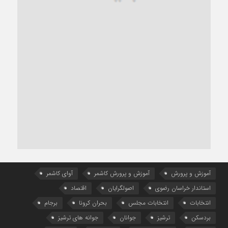
آموزش و پرورش
آموزش و پرورش کاشمر
آوای کاشمر
استاندار خراسان رضوی
اصولگرایان
اقتصاد
انتخابات
انتخابات مجلس
بحران کرونا
برجام
بردسکن
ترشیز
جوانان
جوانه های ترشیز