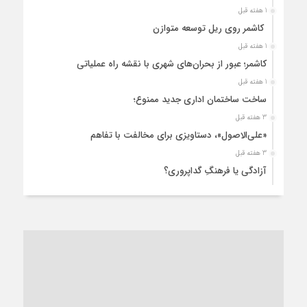
1 هفته قبل
کاشمر روی ریل توسعه متوازن
1 هفته قبل
کاشمر؛ عبور از بحران‌های شهری با نقشه راه عملیاتی
1 هفته قبل
ساخت ساختمان اداری جدید ممنوع؛
3 هفته قبل
«علی‌الاصول»، دستاویزی برای مخالفت با تفاهم
3 هفته قبل
آزادگی یا فرهنگِ گداپروری؟
3 هفته قبل
از عزای رهبر معظم تا واهمه تندروها از تفاهم
3 هفته قبل
“مطالبه‌گری” یا “خودنمایی سیاسی”؟
1 ماه قبل
کاشمر و توسعه پایدار شهری؛ برنامه‌ای واقعی یا شعاری تکراری؟
1 ماه قبل