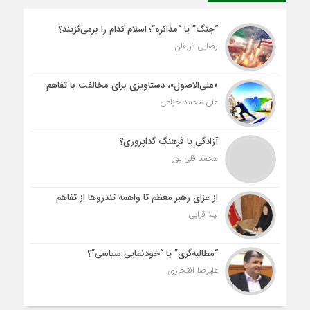
“جنگ” یا “مذاکره”؛ اسلام کدام را برمی‌گزیند؟
رضایی تربقان
«علی‌الاصول»، دستاویزی برای مخالفت با تفاهم
علی محمد خزاعی
آزادگی یا فرهنگِ گداپروری؟
محمد قلی پور
از عزای رهبر معظم تا واهمه تندروها از تفاهم
لیلا قرایی
“مطالبه‌گری” یا “خودنمایی سیاسی”؟
علیرضا افتخاری