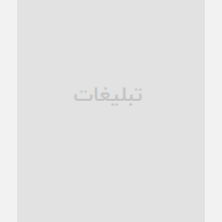
کاشمر در محاصره گرمای شهری؛
1 ماه قبل
زنگ خطر؛ واکاوی پیامدهای عادی‌سازی ناهنجاری‌های اخلاقی و
فروپاشی کیان خانواده
1 ماه قبل
زندان کاشمر؛ نیمه‌تمام یا فرسوده؟
1 ماه قبل
ترجیح عقلانیت ایرانی بر دیدگاه‌های آخرالزمانی