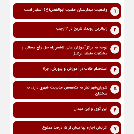
وضعیت بیمارستان حضرت ابوالفضل(ع) اسفبار است
1
زیباترین رویداد تاریخ در ۱۳رجب
2
توجه به مراکز آموزش عالی کاشمر راهِ حل رفع مسائل و
3
مشکلات منطقه ترشیز
استخدام طلاب در آموزش و پرورش، چرا؟
4
شورای‌شهر نیاز به متخصص مدیریت شهری دارد، نه
5
سخنران
این گوی و این میدان!
6
افزایش اجاره بها بیش از 15 درصد ممنوع
7