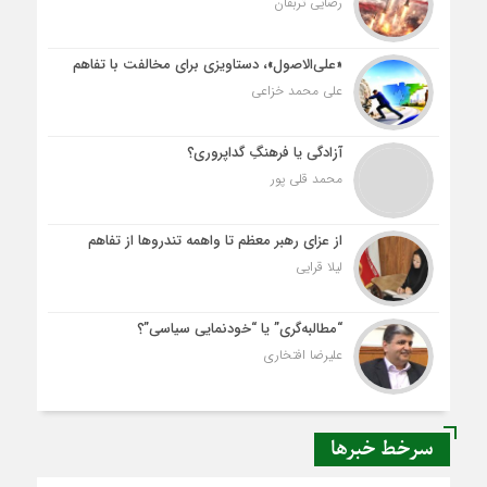
رضایی تربقان
«علی‌الاصول»، دستاویزی برای مخالفت با تفاهم
علی محمد خزاعی
آزادگی یا فرهنگِ گداپروری؟
محمد قلی پور
از عزای رهبر معظم تا واهمه تندروها از تفاهم
لیلا قرایی
“مطالبه‌گری” یا “خودنمایی سیاسی”؟
علیرضا افتخاری
سرخط خبرها