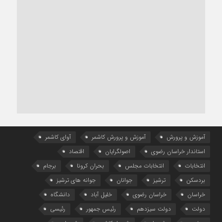
آموزش و پرورش
آموزش و پرورش کاشمر
آوای کاشمر
استاندار خراسان رضوی
اصولگرایان
اقتصاد
انتخابات
انتخابات مجلس
بحران کرونا
برجام
بردسکن
ترشیز
جوانان
جوانه های ترشیز
خراسان
خراسان رضوی
خلیل آباد
دانشگاه
دولت
دولت سیزدهم
رئیس جمهور
رئیسی