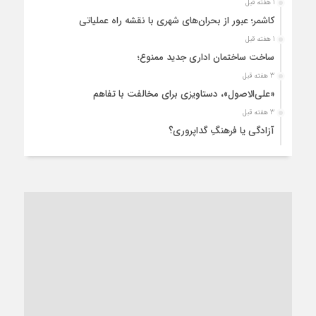
1 هفته قبل
کاشمر؛ عبور از بحران‌های شهری با نقشه راه عملیاتی
1 هفته قبل
ساخت ساختمان اداری جدید ممنوع؛
3 هفته قبل
«علی‌الاصول»، دستاویزی برای مخالفت با تفاهم
3 هفته قبل
آزادگی یا فرهنگِ گداپروری؟
3 هفته قبل
از عزای رهبر معظم تا واهمه تندروها از تفاهم
4 هفته قبل
“مطالبه‌گری” یا “خودنمایی سیاسی”؟
1 ماه قبل
کاشمر و توسعه پایدار شهری؛ برنامه‌ای واقعی یا شعاری تکراری؟
1 ماه قبل
کاشمر در محاصره گرمای شهری؛
1 ماه قبل
زنگ خطر؛ واکاوی پیامدهای عادی‌سازی ناهنجاری‌های اخلاقی و