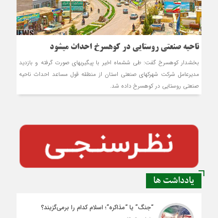
ناحیه صنعتی روستایی در کوهسرخ احداث می‏شود
بخشدار کوهسرخ گفت: طی شش‏ماه اخیر با پیگیری‎های صورت گرفته و بازدید
مدیرعامل شرکت‏ شهرک‎های صنعتی استان از منطقه قول مساعد احداث ناحیه
صنعتی روستایی در کوهسرخ داده شد.
یادداشت ها
“جنگ” یا “مذاکره”؛ اسلام کدام را برمی‌گزیند؟