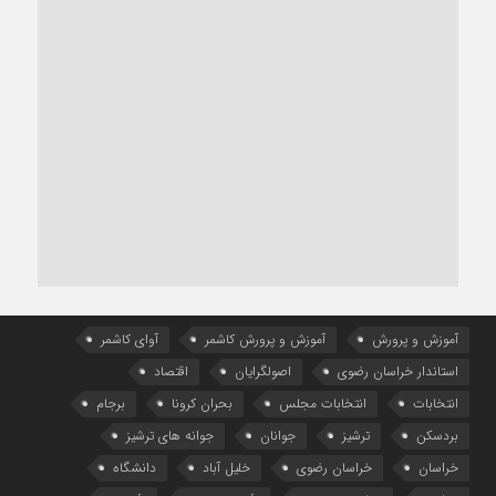
آموزش و پرورش
آموزش و پرورش کاشمر
آوای کاشمر
استاندار خراسان رضوی
اصولگرایان
اقتصاد
انتخابات
انتخابات مجلس
بحران کرونا
برجام
بردسکن
ترشیز
جوانان
جوانه های ترشیز
خراسان
خراسان رضوی
خلیل آباد
دانشگاه