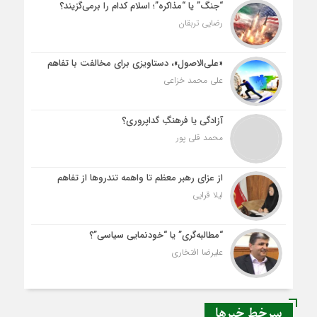
“جنگ” یا “مذاکره”؛ اسلام کدام را برمی‌گزیند؟
رضایی تربقان
«علی‌الاصول»، دستاویزی برای مخالفت با تفاهم
علی محمد خزاعی
آزادگی یا فرهنگِ گداپروری؟
محمد قلی پور
از عزای رهبر معظم تا واهمه تندروها از تفاهم
لیلا قرایی
“مطالبه‌گری” یا “خودنمایی سیاسی”؟
علیرضا افتخاری
سرخط خبرها