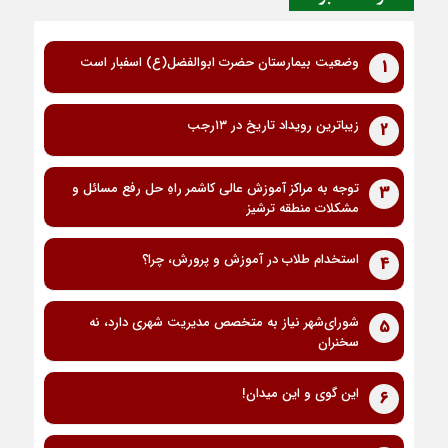
وضعیت بیمارستان حضرت ابوالفضل(ع) اسفبار است
1
زیباترین رویداد تاریخ در ۱۳رجب
2
توجه به مراکز آموزش عالی کاشمر راهِ حل رفع مسائل و
3
مشکلات منطقه ترشیز
استخدام طلاب در آموزش و پرورش، چرا؟
4
شورای‌شهر نیاز به متخصص مدیریت شهری دارد، نه
5
سخنران
این گوی و این میدان!
6