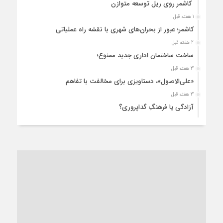
کاشمر روی ریل توسعه متوازن
1 هفته قبل
کاشمر؛ عبور از بحران‌های شهری با نقشه راه عملیاتی
2 هفته قبل
ساخت ساختمان اداری جدید ممنوع؛
3 هفته قبل
«علی‌الاصول»، دستاویزی برای مخالفت با تفاهم
3 هفته قبل
آزادگی یا فرهنگِ گداپروری؟
4 هفته قبل
از عزای رهبر معظم تا واهمه تندروها از تفاهم
1 ماه قبل
“مطالبه‌گری” یا “خودنمایی سیاسی”؟
1 ماه قبل
کاشمر و توسعه پایدار شهری؛ برنامه‌ای واقعی یا شعاری تکراری؟
1 ماه قبل
کاشمر در محاصره گرمای شهری؛