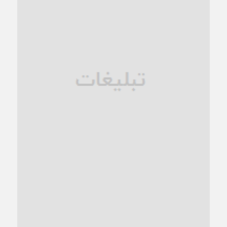
1 ماه قبل
زنگ خطر؛ واکاوی پیامدهای عادی‌سازی ناهنجاری‌های اخلاقی و
فروپاشی کیان خانواده
1 ماه قبل
زندان کاشمر؛ نیمه‌تمام یا فرسوده؟
1 ماه قبل
ترجیح عقلانیت ایرانی بر دیدگاه‌های آخرالزمانی