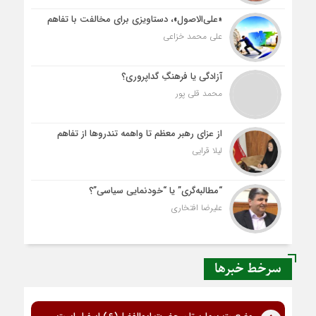
«علی‌الاصول»، دستاویزی برای مخالفت با تفاهم
علی محمد خزاعی
آزادگی یا فرهنگِ گداپروری؟
محمد قلی پور
از عزای رهبر معظم تا واهمه تندروها از تفاهم
لیلا قرایی
“مطالبه‌گری” یا “خودنمایی سیاسی”؟
علیرضا افتخاری
سرخط خبرها