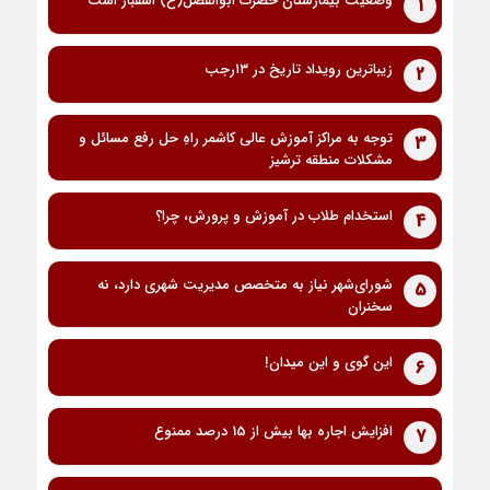
وضعیت بیمارستان حضرت ابوالفضل(ع) اسفبار است
1
زیباترین رویداد تاریخ در ۱۳رجب
2
توجه به مراکز آموزش عالی کاشمر راهِ حل رفع مسائل و
3
مشکلات منطقه ترشیز
استخدام طلاب در آموزش و پرورش، چرا؟
4
شورای‌شهر نیاز به متخصص مدیریت شهری دارد، نه
5
سخنران
این گوی و این میدان!
6
افزایش اجاره بها بیش از 15 درصد ممنوع
7