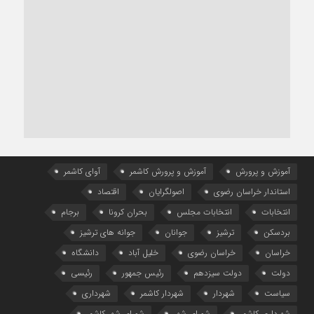
آموزش و پرورش
آموزش و پرورش کاشمر
آوای کاشمر
استاندار خراسان رضوی
اصولگرایان
اقتصاد
انتخابات
انتخابات مجلس
بحران کرونا
برجام
بردسکن
ترشیز
جوانان
جوانه های ترشیز
خراسان
خراسان رضوی
خلیل آباد
دانشگاه
دولت
دولت سیزدهم
رئیس جمهور
رئیسی
سیاست
شهردار
شهردار کاشمر
شهرداری
شهرداری کاشمر
شورای شهر
شورای شهر کاشمر