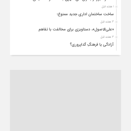
1 هفته قبل
ساخت ساختمان اداری جدید ممنوع؛
3 هفته قبل
«علی‌الاصول»، دستاویزی برای مخالفت با تفاهم
3 هفته قبل
آزادگی یا فرهنگِ گداپروری؟
4 هفته قبل
از عزای رهبر معظم تا واهمه تندروها از تفاهم
4 هفته قبل
“مطالبه‌گری” یا “خودنمایی سیاسی”؟
1 ماه قبل
کاشمر و توسعه پایدار شهری؛ برنامه‌ای واقعی یا شعاری تکراری؟
1 ماه قبل
کاشمر در محاصره گرمای شهری؛
1 ماه قبل
زنگ خطر؛ واکاوی پیامدهای عادی‌سازی ناهنجاری‌های اخلاقی و
فروپاشی کیان خانواده