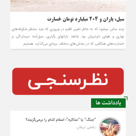
سیل، باران و 204 میلیارد تومان خسارت
چند سالی می‎شود که به خاطر تغییر اقلیم در نوروزی که باید منتظر شکوفه‌های
بهاری و هوای دلپذیرش بود شاهد باران‎های رگباری، سیل‌آسا، سرمازدگی و
خسارت‌های هنگفتی که در بخش‌های مختلف برجای می‌گذارد، هستیم.
یادداشت ها
“جنگ” یا “مذاکره”؛ اسلام کدام را برمی‌گزیند؟
رضایی تربقان