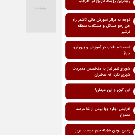
زیباترین رویداد تاریخ در ۱۳رجب
توجه به مراکز آموزش عالی کاشمر راهِ
حل رفع مسائل و مشکلات منطقه
ترشیز
استخدام طلاب در آموزش و پرورش،
چرا؟
شورای‌شهر نیاز به متخصص مدیریت
شهری دارد، نه سخنران
این گوی و این میدان!
افزایش اجاره بها بیش از 15 درصد
ممنوع
پایین بودن هزینه جرم موجب بروز