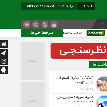
9:29:22
برابر با : Saturday - 8 August - 2026
سرخط خبرها
ساخت ساختمان اداری جدید ممنوع؛
حکمرانی قرآنی بر 
داشت ها
“جنگ” یا “مذاکره”؛ اسلام کدام
را برمی‌گزیند؟
رضایی تربقان
«علی‌الاصول»، دستاویزی برای
مخالفت با تفاهم