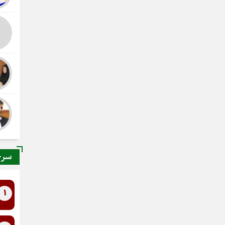
سرخ
1