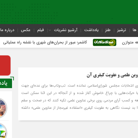
ها
ترشیز
طنز
یادداشت
آرشیو نشریات
فیلم
عکس
درباره ما
کاشمر؛ عبور از بحران‌های شهری با نقشه راه عملیاتی
اوین علمی و عقوبت کیفری آن
یاد
ری انتخابات مجلس شورای‌اسلامی نمانده است. تب‌وتاب‌ها برای عده‌ای جهت
 با حرکت‌هایی با چراغ خاموش آغاز شده و از آنجاکه در این اثنا ممکن است
عه و کسب آرای مردمی روی برخی عناوین علمی تکیه کنند که در صحت و سقم
ا بد نیست نگاهی به عقوبت کیفری «استفاده غیرمجاز از عناوین علمی» داشته