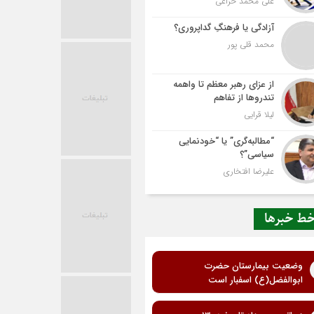
علی محمد خزاعی
آزادگی یا فرهنگِ گداپروری؟
محمد قلی پور
از عزای رهبر معظم تا واهمه
تندروها از تفاهم
لیلا قرایی
“مطالبه‌گری” یا “خودنمایی
سیاسی”؟
علیرضا افتخاری
ط خبرها
وضعیت بیمارستان حضرت
ابوالفضل(ع) اسفبار است