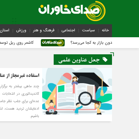
خانه
سیاست
اجتماعی
فرهنگ و هنر
ورزش
استان 
ر بدون بازار به کجا می‌رسد؟
کاشمر روی ریل توسعه متوازن
جعل عناوین علمی
استفاده غیرمجاز از عن
چند ماهی بیشتر به برگزا
کاندیداتوری در انتخابات
عده‌ای برای جلب نظر جام
ادعای‏شان تردید هست، لذ
باشیم.