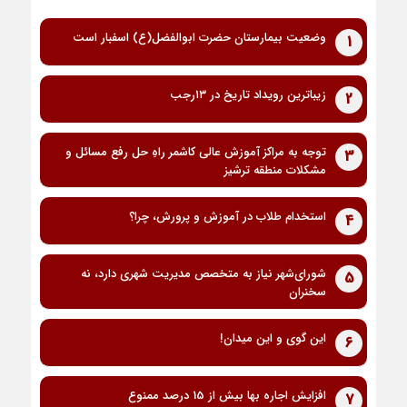
وضعیت بیمارستان حضرت ابوالفضل(ع) اسفبار است
1
زیباترین رویداد تاریخ در ۱۳رجب
2
توجه به مراکز آموزش عالی کاشمر راهِ حل رفع مسائل و
3
مشکلات منطقه ترشیز
استخدام طلاب در آموزش و پرورش، چرا؟
4
شورای‌شهر نیاز به متخصص مدیریت شهری دارد، نه
5
سخنران
این گوی و این میدان!
6
افزایش اجاره بها بیش از 15 درصد ممنوع
7