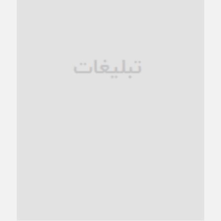
زنگ خطر؛ واکاوی پیامدهای عادی‌سازی ناهنجاری‌های اخلاقی و
فروپاشی کیان خانواده
1 ماه قبل
زندان کاشمر؛ نیمه‌تمام یا فرسوده؟
1 ماه قبل
ترجیح عقلانیت ایرانی بر دیدگاه‌های آخرالزمانی