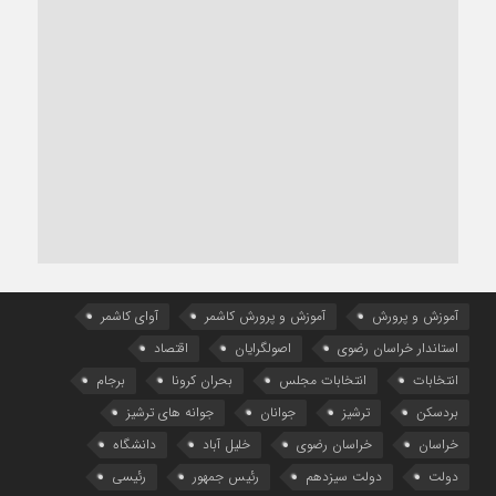
آموزش و پرورش
آموزش و پرورش کاشمر
آوای کاشمر
استاندار خراسان رضوی
اصولگرایان
اقتصاد
انتخابات
انتخابات مجلس
بحران کرونا
برجام
بردسکن
ترشیز
جوانان
جوانه های ترشیز
خراسان
خراسان رضوی
خلیل آباد
دانشگاه
دولت
دولت سیزدهم
رئیس جمهور
رئیسی