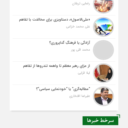
رضایی تربقان
«علی‌الاصول»، دستاویزی برای مخالفت با تفاهم
علی محمد خزاعی
آزادگی یا فرهنگِ گداپروری؟
محمد قلی پور
از عزای رهبر معظم تا واهمه تندروها از تفاهم
لیلا قرایی
“مطالبه‌گری” یا “خودنمایی سیاسی”؟
علیرضا افتخاری
سرخط خبرها