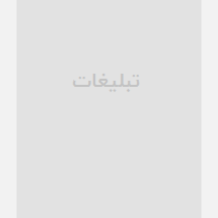
1 ماه قبل
زنگ خطر؛ واکاوی پیامدهای عادی‌سازی ناهنجاری‌های اخلاقی و
فروپاشی کیان خانواده
1 ماه قبل
زندان کاشمر؛ نیمه‌تمام یا فرسوده؟
1 ماه قبل
ترجیح عقلانیت ایرانی بر دیدگاه‌های آخرالزمانی