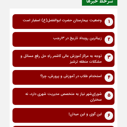
سرخط خبرها
وضعیت بیمارستان حضرت ابوالفضل(ع) اسفبار است
1
زیباترین رویداد تاریخ در ۱۳رجب
2
توجه به مراکز آموزش عالی کاشمر راهِ حل رفع مسائل و
3
مشکلات منطقه ترشیز
استخدام طلاب در آموزش و پرورش، چرا؟
4
شورای‌شهر نیاز به متخصص مدیریت شهری دارد، نه
5
سخنران
این گوی و این میدان!
6