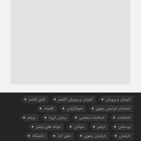
آموزش و پرورش
آموزش و پرورش کاشمر
آوای کاشمر
استاندار خراسان رضوی
اصولگرایان
اقتصاد
انتخابات
انتخابات مجلس
بحران کرونا
برجام
بردسکن
ترشیز
جوانان
جوانه های ترشیز
خراسان
خراسان رضوی
خلیل آباد
دانشگاه