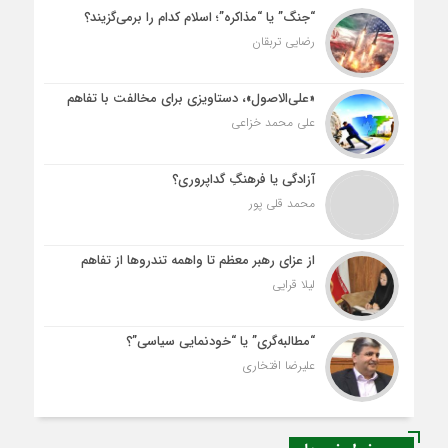
“جنگ” یا “مذاکره”؛ اسلام کدام را برمی‌گزیند؟
رضایی تربقان
«علی‌الاصول»، دستاویزی برای مخالفت با تفاهم
علی محمد خزاعی
آزادگی یا فرهنگِ گداپروری؟
محمد قلی پور
از عزای رهبر معظم تا واهمه تندروها از تفاهم
لیلا قرایی
“مطالبه‌گری” یا “خودنمایی سیاسی”؟
علیرضا افتخاری