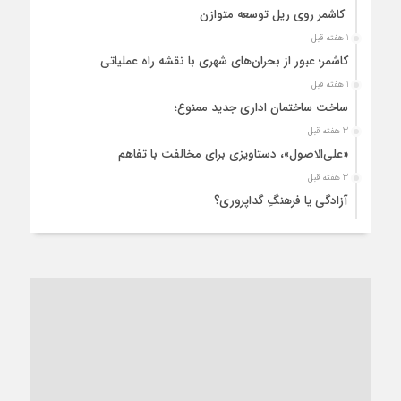
کاشمر روی ریل توسعه متوازن
1 هفته قبل
کاشمر؛ عبور از بحران‌های شهری با نقشه راه عملیاتی
1 هفته قبل
ساخت ساختمان اداری جدید ممنوع؛
3 هفته قبل
«علی‌الاصول»، دستاویزی برای مخالفت با تفاهم
3 هفته قبل
آزادگی یا فرهنگِ گداپروری؟
3 هفته قبل
از عزای رهبر معظم تا واهمه تندروها از تفاهم
3 هفته قبل
“مطالبه‌گری” یا “خودنمایی سیاسی”؟
1 ماه قبل
کاشمر و توسعه پایدار شهری؛ برنامه‌ای واقعی یا شعاری تکراری؟
1 ماه قبل
کاشمر در محاصره گرمای شهری؛