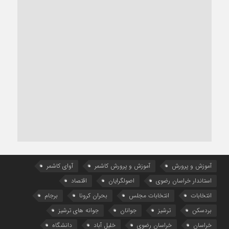
آموزش و پرورش
آموزش و پرورش کاشمر
آوای کاشمر
استاندار خراسان رضوی
اصولگرایان
اقتصاد
انتخابات
انتخابات مجلس
بحران کرونا
برجام
بردسکن
ترشیز
جوانان
جوانه های ترشیز
خراسان
خراسان رضوی
خلیل آباد
دانشگاه