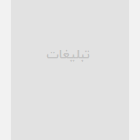
1 ماه قبل
زنگ خطر؛ واکاوی پیامدهای عادی‌سازی ناهنجاری‌های اخلاقی و
فروپاشی کیان خانواده
1 ماه قبل
زندان کاشمر؛ نیمه‌تمام یا فرسوده؟
1 ماه قبل
ترجیح عقلانیت ایرانی بر دیدگاه‌های آخرالزمانی