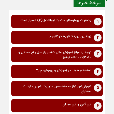
سرخط خبرها
وضعیت بیمارستان حضرت ابوالفضل(ع) اسفبار است
1
زیباترین رویداد تاریخ در ۱۳رجب
2
توجه به مراکز آموزش عالی کاشمر راهِ حل رفع مسائل و
3
مشکلات منطقه ترشیز
استخدام طلاب در آموزش و پرورش، چرا؟
4
شورای‌شهر نیاز به متخصص مدیریت شهری دارد، نه
5
سخنران
این گوی و این میدان!
6