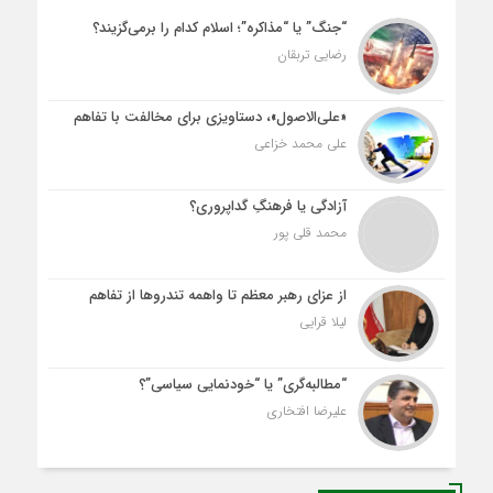
“جنگ” یا “مذاکره”؛ اسلام کدام را برمی‌گزیند؟
رضایی تربقان
«علی‌الاصول»، دستاویزی برای مخالفت با تفاهم
علی محمد خزاعی
آزادگی یا فرهنگِ گداپروری؟
محمد قلی پور
از عزای رهبر معظم تا واهمه تندروها از تفاهم
لیلا قرایی
“مطالبه‌گری” یا “خودنمایی سیاسی”؟
علیرضا افتخاری