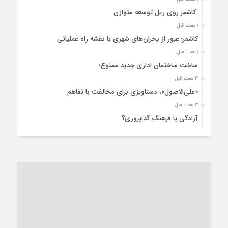
کاشمر روی ریل توسعه متوازن
1 هفته قبل
کاشمر؛ عبور از بحران‌های شهری با نقشه راه عملیاتی
1 هفته قبل
ساخت ساختمان اداری جدید ممنوع؛
3 هفته قبل
«علی‌الاصول»، دستاویزی برای مخالفت با تفاهم
3 هفته قبل
آزادگی یا فرهنگِ گداپروری؟
3 هفته قبل
از عزای رهبر معظم تا واهمه تندروها از تفاهم
3 هفته قبل
“مطالبه‌گری” یا “خودنمایی سیاسی”؟
1 ماه قبل
کاشمر و توسعه پایدار شهری؛ برنامه‌ای واقعی یا شعاری تکراری؟
1 ماه قبل
کاشمر در محاصره گرمای شهری؛