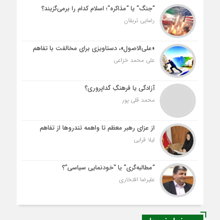
“جنگ” یا “مذاکره”؛ اسلام کدام را برمی‌گزیند؟
رضایی تربقان
«علی‌الاصول»، دستاویزی برای مخالفت با تفاهم
علی محمد خزاعی
آزادگی یا فرهنگِ گداپروری؟
محمد قلی پور
از عزای رهبر معظم تا واهمه تندروها از تفاهم
لیلا قرایی
“مطالبه‌گری” یا “خودنمایی سیاسی”؟
علیرضا افتخاری