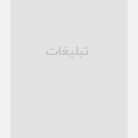
1 ماه قبل
زنگ خطر؛ واکاوی پیامدهای عادی‌سازی ناهنجاری‌های اخلاقی و
فروپاشی کیان خانواده
1 ماه قبل
زندان کاشمر؛ نیمه‌تمام یا فرسوده؟
1 ماه قبل
ترجیح عقلانیت ایرانی بر دیدگاه‌های آخرالزمانی