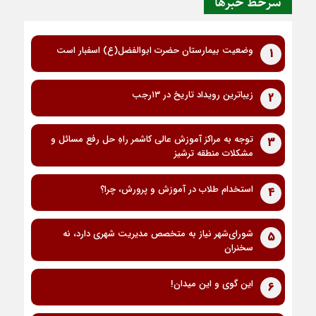
سرخط خبرها
وضعیت بیمارستان حضرت ابوالفضل(ع) اسفبار است
1
زیباترین رویداد تاریخ در ۱۳رجب
2
توجه به مراکز آموزش عالی کاشمر راهِ حل رفع مسائل و
3
مشکلات منطقه ترشیز
استخدام طلاب در آموزش و پرورش، چرا؟
4
شورای‌شهر نیاز به متخصص مدیریت شهری دارد، نه
5
سخنران
این گوی و این میدان!
6