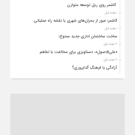
کاشمر روی ریل توسعه متوازن
1 هفته قبل
کاشمر؛ عبور از بحران‌های شهری با نقشه راه عملیاتی
1 هفته قبل
ساخت ساختمان اداری جدید ممنوع؛
3 هفته قبل
«علی‌الاصول»، دستاویزی برای مخالفت با تفاهم
3 هفته قبل
آزادگی یا فرهنگِ گداپروری؟
3 هفته قبل
از عزای رهبر معظم تا واهمه تندروها از تفاهم
3 هفته قبل
“مطالبه‌گری” یا “خودنمایی سیاسی”؟
1 ماه قبل
کاشمر و توسعه پایدار شهری؛ برنامه‌ای واقعی یا شعاری تکراری؟
1 ماه قبل
کاشمر در محاصره گرمای شهری؛