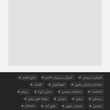
آموزش و پرورش
آموزش و پرورش کاشمر
آوای کاشمر
استاندار خراسان رضوی
اصولگرایان
اقتصاد
انتخابات
انتخابات مجلس
بحران کرونا
برجام
بردسکن
ترشیز
جوانان
جوانه های ترشیز
خراسان
خراسان رضوی
خلیل آباد
دانشگاه