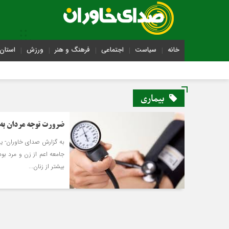
خانه
سیاست
اجتماعی
فرهنگ و هنر
ورزش
استان 
بیماری
ضرورت توجه مردان به
به گزارش صدای خاوران- یک
جامعه اعم از زن و مرد بو
بیشتر از زنان...