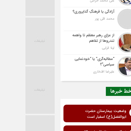
علی محمد خزاعی
آزادگی یا فرهنگِ گداپروری؟
محمد قلی پور
از عزای رهبر معظم تا واهمه
تندروها از تفاهم
لیلا قرایی
“مطالبه‌گری” یا “خودنمایی
سیاسی”؟
علیرضا افتخاری
ط خبرها
وضعیت بیمارستان حضرت
ابوالفضل(ع) اسفبار است