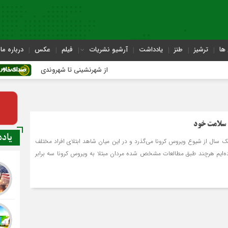
ها
ترشیز
طنز
یادداشت
آرشیو نشریات
فیلم
عکس
درباره ما
از شهرنشینی تا شهروندی
اصناف
 سلامت خود
یاد
 سال از شیوع ویروس کرونا می‌گذرد و در این میان شاهد ابتلای افراد مختلف
ده‌ایم هرچند طبق مطالعات مشخص شده مردان مبتلا به ویروس کرونا سه برابر