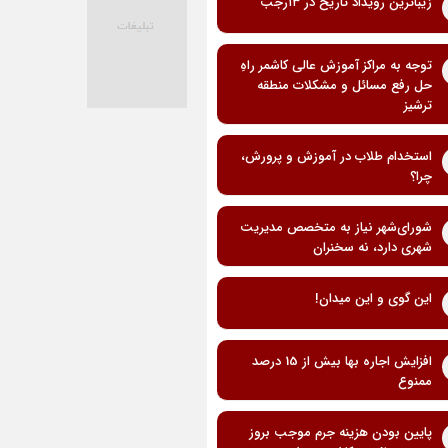
زیباترین رویداد تاریخ در ۱۳رجب
توجه به مراکز آموزش عالی کاشمر راهِ
حل رفع مسائل و مشکلات منطقه
ترشیز
استخدام طلاب در آموزش و پرورش،
چرا؟
شورای‌شهر نیاز به متخصص مدیریت
شهری دارد، نه سخنران
این گوی و این میدان!
افزایش اجاره بها بیش از 15 درصد
ممنوع
پایین بودن هزینه جرم موجب بروز