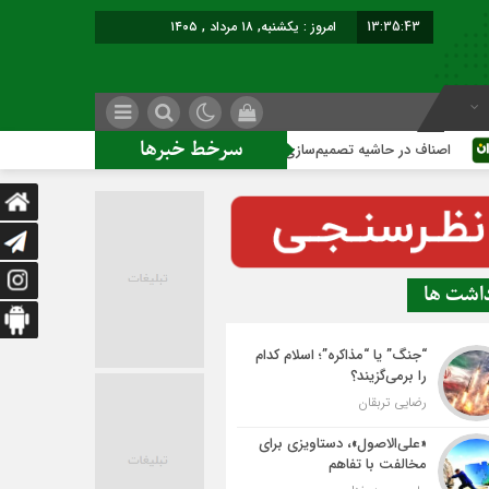
13:35:44
امروز : یکشنبه, ۱۸ مرداد , ۱۴۰۵
سرخط خبرها
 در حاشیه تصمیم‌سازی؛ شهر بدون بازار به کجا می‌رسد؟
کاشمر 
داشت ها
“جنگ” یا “مذاکره”؛ اسلام کدام
را برمی‌گزیند؟
رضایی تربقان
«علی‌الاصول»، دستاویزی برای
مخالفت با تفاهم