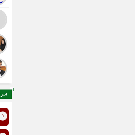
سرخ
1