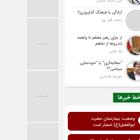
علی محمد خزاعی
آزادگی یا فرهنگِ گداپروری؟
محمد قلی پور
از عزای رهبر معظم تا واهمه
تندروها از تفاهم
لیلا قرایی
“مطالبه‌گری” یا “خودنمایی
سیاسی”؟
علیرضا افتخاری
ط خبرها
وضعیت بیمارستان حضرت
ابوالفضل(ع) اسفبار است