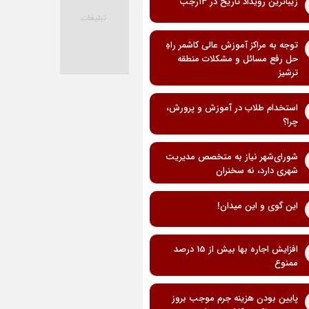
زیباترین رویداد تاریخ در ۱۳رجب
توجه به مراکز آموزش عالی کاشمر راهِ
حل رفع مسائل و مشکلات منطقه
ترشیز
استخدام طلاب در آموزش و پرورش،
چرا؟
شورای‌شهر نیاز به متخصص مدیریت
شهری دارد، نه سخنران
این گوی و این میدان!
افزایش اجاره بها بیش از 15 درصد
ممنوع
پایین بودن هزینه جرم موجب بروز