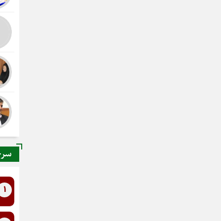
سرخ
1