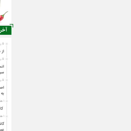
آخری
5 روز قبل
از 
5 روز قبل
انس
سی
5 روز قبل
اصن
به 
1 هفته قبل
کاش
1 هفته قبل
کاش
عمل