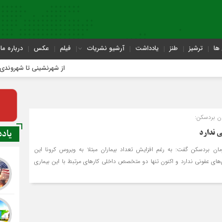
ها
ترشیز
طنز
یادداشت
آرشیو نشریات
فیلم
عکس
درباره ما
از شهرنشینی تا شهروندی
ن بردسکن:
یاد
 ندارد
ن بردسکن گفت: به رغم افزایش تعداد بیماران مبتلا به ویروس کرونا این
ی عفونی ندارد و اکنون تنها دو متخصص داخلی کارهای مرتبط با این بیماری