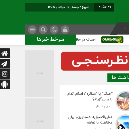
21:56:31
امروز : جمعه, ۱۶ مرداد , ۱۴۰۵
سرخط خبرها
اصناف در حاشیه تصمیم‌سازی؛ شهر بدون بازار به کجا می‌رسد؟
داشت ها
“جنگ” یا “مذاکره”؛ اسلام کدام
را برمی‌گزیند؟
رضایی تربقان
«علی‌الاصول»، دستاویزی برای
مخالفت با تفاهم