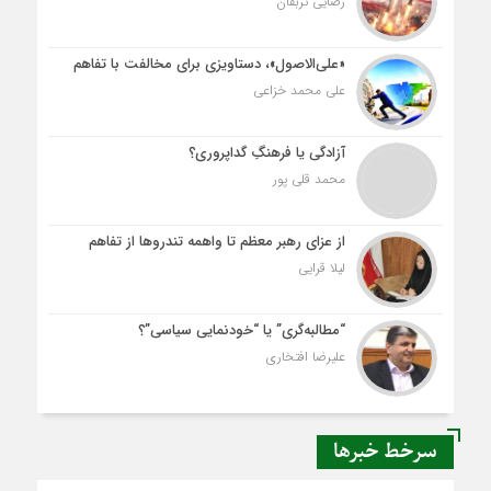
رضایی تربقان
«علی‌الاصول»، دستاویزی برای مخالفت با تفاهم
علی محمد خزاعی
آزادگی یا فرهنگِ گداپروری؟
محمد قلی پور
از عزای رهبر معظم تا واهمه تندروها از تفاهم
لیلا قرایی
“مطالبه‌گری” یا “خودنمایی سیاسی”؟
علیرضا افتخاری
سرخط خبرها