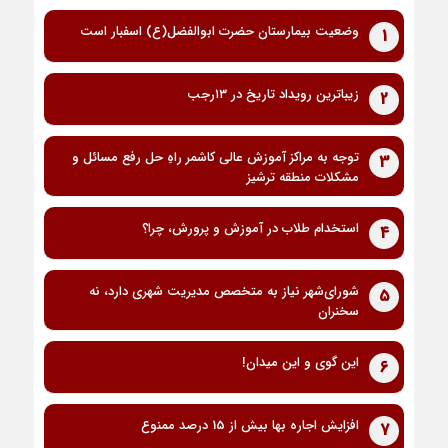
وضعیت بیمارستان حضرت ابوالفضل(ع) اسفبار است
1
زیباترین رویداد تاریخ در ۱۳رجب
2
توجه به مراکز آموزش عالی کاشمر راهِ حل رفع مسائل و
3
مشکلات منطقه ترشیز
استخدام طلاب در آموزش و پرورش، چرا؟
4
شورای‌شهر نیاز به متخصص مدیریت شهری دارد، نه
5
سخنران
این گوی و این میدان!
6
افزایش اجاره بها بیش از 15 درصد ممنوع
7