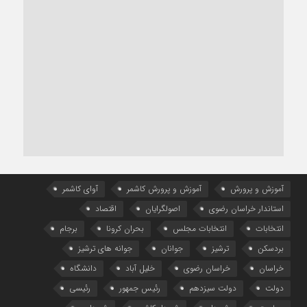
آموزش و پرورش
آموزش و پرورش کاشمر
آوای کاشمر
استاندار خراسان رضوی
اصولگرایان
اقتصاد
انتخابات
انتخابات مجلس
بحران کرونا
برجام
بردسکن
ترشیز
جوانان
جوانه های ترشیز
خراسان
خراسان رضوی
خلیل آباد
دانشگاه
دولت
دولت سیزدهم
رئیس جمهور
رئیسی