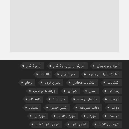
آموزش و پرورش
آموزش و پرورش کاشمر
آوای کاشمر
استاندار خراسان رضوی
اصولگرایان
اقتصاد
انتخابات
انتخابات مجلس
بحران کرونا
برجام
بردسکن
ترشیز
جوانان
جوانه های ترشیز
خراسان
خراسان رضوی
خلیل آباد
دانشگاه
دولت
دولت سیزدهم
رئیس جمهور
رئیسی
سیاست
شهردار
شهردار کاشمر
شهرداری
شهرداری کاشمر
شورای شهر
شورای شهر کاشمر