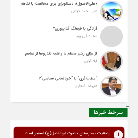
«علی‌الاصول»، دستاویزی برای مخالفت با تفاهم
علی محمد خزاعی
آزادگی یا فرهنگِ گداپروری؟
محمد قلی پور
از عزای رهبر معظم تا واهمه تندروها از تفاهم
لیلا قرایی
“مطالبه‌گری” یا “خودنمایی سیاسی”؟
علیرضا افتخاری
سرخط خبرها
وضعیت بیمارستان حضرت ابوالفضل(ع) اسفبار است
1