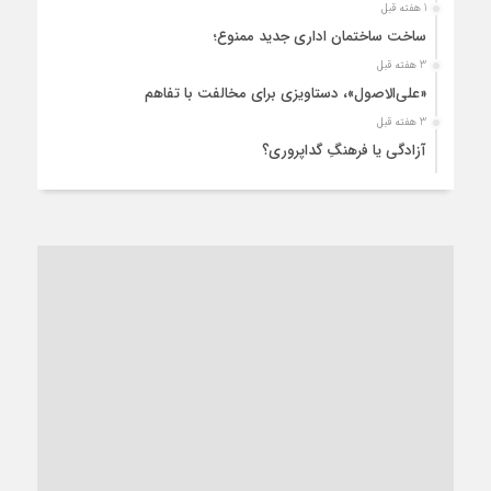
1 هفته قبل
ساخت ساختمان اداری جدید ممنوع؛
3 هفته قبل
«علی‌الاصول»، دستاویزی برای مخالفت با تفاهم
3 هفته قبل
آزادگی یا فرهنگِ گداپروری؟
4 هفته قبل
از عزای رهبر معظم تا واهمه تندروها از تفاهم
4 هفته قبل
“مطالبه‌گری” یا “خودنمایی سیاسی”؟
1 ماه قبل
کاشمر و توسعه پایدار شهری؛ برنامه‌ای واقعی یا شعاری تکراری؟
1 ماه قبل
کاشمر در محاصره گرمای شهری؛
1 ماه قبل
زنگ خطر؛ واکاوی پیامدهای عادی‌سازی ناهنجاری‌های اخلاقی و
فروپاشی کیان خانواده
1 ماه قبل