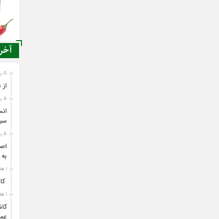
آخری
5 روز قبل
از 
5 روز قبل
انس
سی
5 روز قبل
اصن
به 
1 هفته قبل
کاش
1 هفته قبل
کاش
عمل