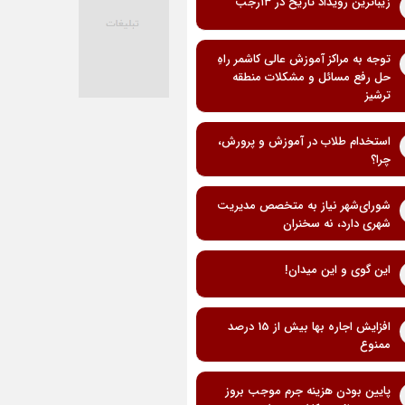
زیباترین رویداد تاریخ در ۱۳رجب
توجه به مراکز آموزش عالی کاشمر راهِ
حل رفع مسائل و مشکلات منطقه
ترشیز
استخدام طلاب در آموزش و پرورش،
چرا؟
شورای‌شهر نیاز به متخصص مدیریت
شهری دارد، نه سخنران
این گوی و این میدان!
افزایش اجاره بها بیش از 15 درصد
ممنوع
پایین بودن هزینه جرم موجب بروز