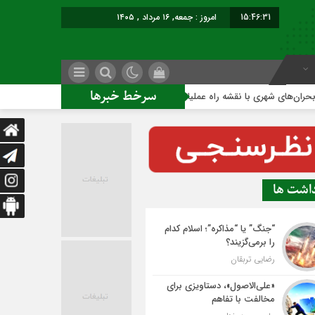
15:46:32
امروز : جمعه, ۱۶ مرداد , ۱۴۰۵
سرخط خبرها
شهری با نقشه راه عملیاتی
ساخت ساختمان اداری جدید ممنوع؛
داشت ها
“جنگ” یا “مذاکره”؛ اسلام کدام
را برمی‌گزیند؟
رضایی تربقان
«علی‌الاصول»، دستاویزی برای
مخالفت با تفاهم