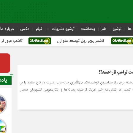
ها
ترشیز
طنز
یادداشت
آرشیو نشریات
فیلم
عکس
درباره ما
کاشمر روی ریل توسعه متوازن
کاشمر؛ عبور از بحران‌های 
ت ترامپ ناراحتند؟!
یاد
ته برخی از سیاسیون کوشیده‌اند بی‌تأثیری جابه‌جایی قدرت در کاخ سفید را بر
 کنند، اما ‌انتخابات اخیر آمریکا از طرف رسانه‌ها و افکارعمومی کشورمان بسیار