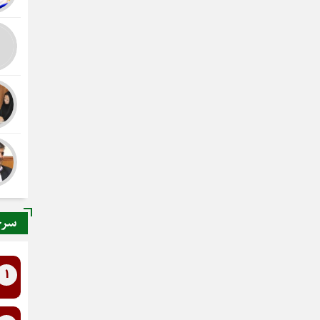
سرخ
1