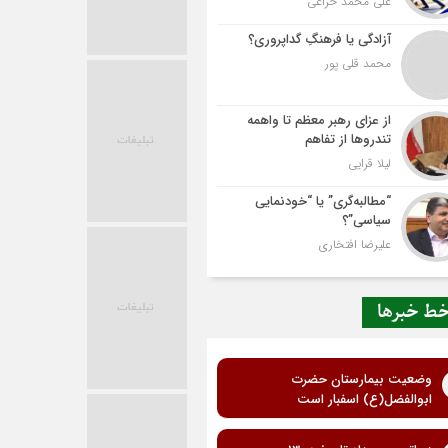
علی محمد خزاعی
آزادگی یا فرهنگِ گداپروری؟
محمد قلی پور
از عزای رهبر معظم تا واهمه
تندروها از تفاهم
لیلا قرایی
“مطالبه‌گری” یا “خودنمایی
سیاسی”؟
علیرضا افتخاری
ط خبرها
وضعیت بیمارستان حضرت
ابوالفضل(ع) اسفبار است