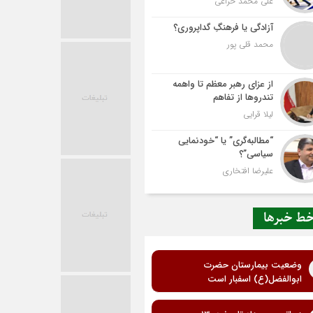
علی محمد خزاعی
آزادگی یا فرهنگِ گداپروری؟
محمد قلی پور
از عزای رهبر معظم تا واهمه
تندروها از تفاهم
لیلا قرایی
“مطالبه‌گری” یا “خودنمایی
سیاسی”؟
علیرضا افتخاری
ط خبرها
وضعیت بیمارستان حضرت
ابوالفضل(ع) اسفبار است