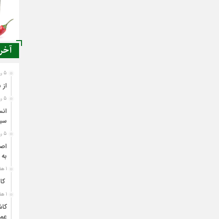
آخری
5 روز قبل
از 
5 روز قبل
انس
سی
5 روز قبل
اصن
به 
1 هفته قبل
کاش
1 هفته قبل
کاش
عمل