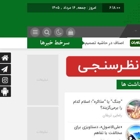
6:18:00
امروز : جمعه, ۱۶ مرداد , ۱۴۰۵
سرخط خبرها
ناف در حاشیه تصمیم‌سازی؛ شهر بدون بازار به کجا می‌رسد؟
کاش
داشت ها
“جنگ” یا “مذاکره”؛ اسلام کدام
را برمی‌گزیند؟
رضایی تربقان
«علی‌الاصول»، دستاویزی برای
مخالفت با تفاهم