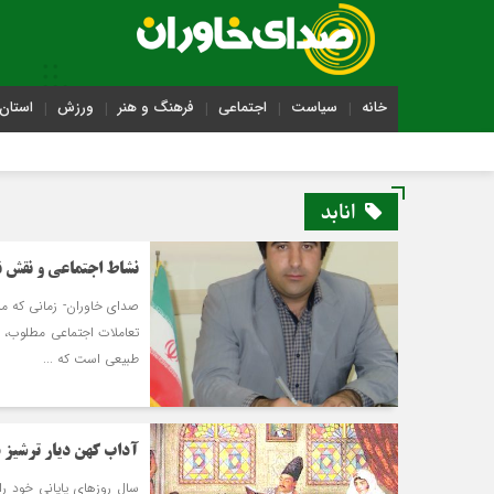
خانه
سیاست
اجتماعی
فرهنگ و هنر
ورزش
استان 
انابد
نشاط اجتماعی و نقش ن
صدای خاوران- زمانی که مر
تعاملات اجتماعی مطلوب، ر
طبیعی است که ...
آداب كهن ديار ترشيز در
سال روزهای پایانی خود را