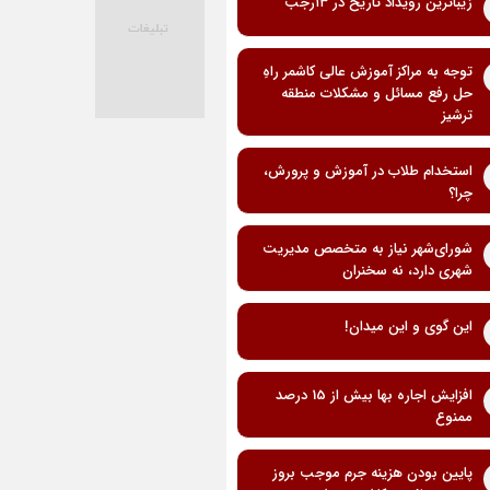
زیباترین رویداد تاریخ در ۱۳رجب
توجه به مراکز آموزش عالی کاشمر راهِ
حل رفع مسائل و مشکلات منطقه
ترشیز
استخدام طلاب در آموزش و پرورش،
چرا؟
شورای‌شهر نیاز به متخصص مدیریت
شهری دارد، نه سخنران
این گوی و این میدان!
افزایش اجاره بها بیش از 15 درصد
ممنوع
پایین بودن هزینه جرم موجب بروز