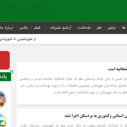
ها
ترشیز
طنز
یادداشت
آرشیو نشریات
فیلم
عکس
درباره ما
از شهرنشینی تا شهروندی
تخابیه است
یاد
 امینی با بیان این‏که بردسکن هم جز حوزه انتخابیه نماینده مردم در مجلس
لی‏رغم این‏که این شهرستان بیشترین مشکلات را در حوزه بهداشت و درمان دارد،
 فقط به یک شهرستان از حوزه انتخابیه ترشیز اکتفا کردند.
 استانی وکشوری به بردسکن اجرا نشد
قاد از استاندار خراسان‌رضوی به دلیل عدم سفر به شهرستان بردسکن گفت: