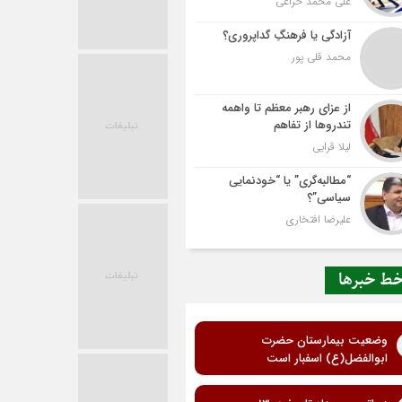
علی محمد خزاعی
آزادگی یا فرهنگِ گداپروری؟
محمد قلی پور
از عزای رهبر معظم تا واهمه
تندروها از تفاهم
لیلا قرایی
“مطالبه‌گری” یا “خودنمایی
سیاسی”؟
علیرضا افتخاری
ط خبرها
وضعیت بیمارستان حضرت
ابوالفضل(ع) اسفبار است