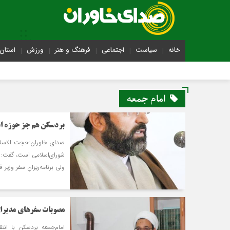
خانه
سیاست
اجتماعی
فرهنگ و هنر
ورزش
استان 
امام جمعه
بردسکن هم جز حوزه ان
صدای خاوران-حجت ‏الاسلام
شورای‌اسلامی است، گفت: ع
ولی برنامه‌ریزانِ سفر وزیر
مصوبات سفرهای مدیران
امام‌جمعه بردسکن با انت