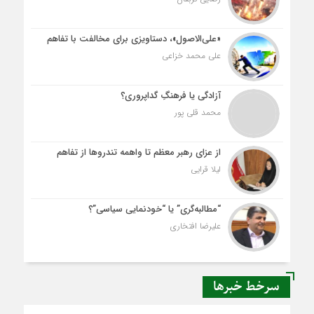
«علی‌الاصول»، دستاویزی برای مخالفت با تفاهم
علی محمد خزاعی
آزادگی یا فرهنگِ گداپروری؟
محمد قلی پور
از عزای رهبر معظم تا واهمه تندروها از تفاهم
لیلا قرایی
“مطالبه‌گری” یا “خودنمایی سیاسی”؟
علیرضا افتخاری
سرخط خبرها