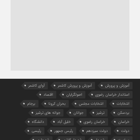
آموزش و پرورش
آموزش و پرورش کاشمر
آوای کاشمر
استاندار خراسان رضوی
اصولگرایان
اقتصاد
انتخابات
انتخابات مجلس
بحران کرونا
برجام
بردسکن
ترشیز
جوانان
جوانه های ترشیز
خراسان
خراسان رضوی
خلیل آباد
دانشگاه
دولت
دولت سیزدهم
رئیس جمهور
رئیسی
سیاست
شهردار
شهردار کاشمر
شهرداری