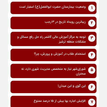
وضعیت بیمارستان حضرت ابوالفضل(ع) اسفبار است
1
زیباترین رویداد تاریخ در ۱۳رجب
2
توجه به مراکز آموزش عالی کاشمر راهِ حل رفع مسائل و
3
مشکلات منطقه ترشیز
استخدام طلاب در آموزش و پرورش، چرا؟
4
شورای‌شهر نیاز به متخصص مدیریت شهری دارد، نه
5
سخنران
این گوی و این میدان!
6
افزایش اجاره بها بیش از 15 درصد ممنوع
7