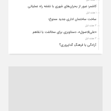
کاشمر؛ عبور از بحران‌های شهری با نقشه راه عملیاتی
1 هفته قبل
ساخت ساختمان اداری جدید ممنوع؛
3 هفته قبل
«علی‌الاصول»، دستاویزی برای مخالفت با تفاهم
3 هفته قبل
آزادگی یا فرهنگِ گداپروری؟
3 هفته قبل
از عزای رهبر معظم تا واهمه تندروها از تفاهم
3 هفته قبل
“مطالبه‌گری” یا “خودنمایی سیاسی”؟
1 ماه قبل
کاشمر و توسعه پایدار شهری؛ برنامه‌ای واقعی یا شعاری تکراری؟
1 ماه قبل
کاشمر در محاصره گرمای شهری؛
1 ماه قبل
زنگ خطر؛ واکاوی پیامدهای عادی‌سازی ناهنجاری‌های اخلاقی و