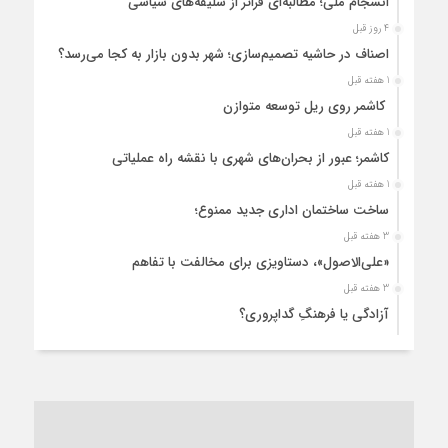
انسجام ملی؛ مطالبه‌ای فراتر از سلیقه‌های سیاسی
4 روز قبل
اصناف در حاشیه تصمیم‌سازی؛ شهر بدون بازار به کجا می‌رسد؟
1 هفته قبل
کاشمر روی ریل توسعه متوازن
1 هفته قبل
کاشمر؛ عبور از بحران‌های شهری با نقشه راه عملیاتی
1 هفته قبل
ساخت ساختمان اداری جدید ممنوع؛
3 هفته قبل
«علی‌الاصول»، دستاویزی برای مخالفت با تفاهم
3 هفته قبل
آزادگی یا فرهنگِ گداپروری؟
3 هفته قبل
از عزای رهبر معظم تا واهمه تندروها از تفاهم
3 هفته قبل
“مطالبه‌گری” یا “خودنمایی سیاسی”؟
1 ماه قبل