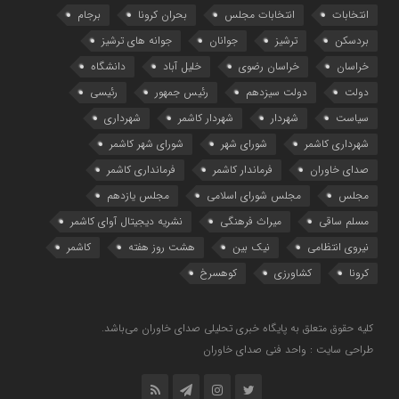
انتخابات
انتخابات مجلس
بحران کرونا
برجام
بردسکن
ترشیز
جوانان
جوانه های ترشیز
خراسان
خراسان رضوی
خلیل آباد
دانشگاه
دولت
دولت سیزدهم
رئیس جمهور
رئیسی
سیاست
شهردار
شهردار کاشمر
شهرداری
شهرداری کاشمر
شورای شهر
شورای شهر کاشمر
صدای خاوران
فرماندار کاشمر
فرمانداری کاشمر
مجلس
مجلس شورای اسلامی
مجلس یازدهم
مسلم ساقی
میراث فرهنگی
نشریه دیجیتال آوای کاشمر
نیروی انتظامی
نیک بین
هشت روز هفته
کاشمر
کرونا
کشاورزی
کوهسرخ
کلیه حقوق متعلق به پایگاه خبری تحلیلی صدای خاوران می‌باشد.
طراحی سایت : واحد فنی صدای خاوران