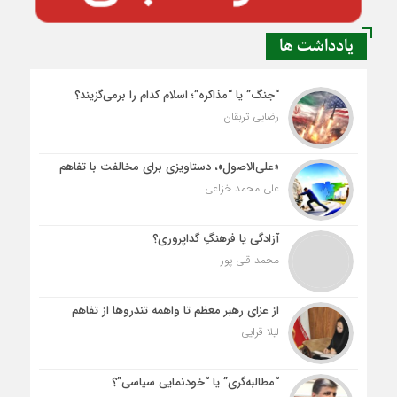
یادداشت ها
“جنگ” یا “مذاکره”؛ اسلام کدام را برمی‌گزیند؟
رضایی تربقان
«علی‌الاصول»، دستاویزی برای مخالفت با تفاهم
علی محمد خزاعی
آزادگی یا فرهنگِ گداپروری؟
محمد قلی پور
از عزای رهبر معظم تا واهمه تندروها از تفاهم
لیلا قرایی
“مطالبه‌گری” یا “خودنمایی سیاسی”؟