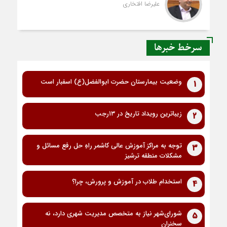
علیرضا افتخاری
سرخط خبرها
وضعیت بیمارستان حضرت ابوالفضل(ع) اسفبار است
1
زیباترین رویداد تاریخ در ۱۳رجب
2
توجه به مراکز آموزش عالی کاشمر راهِ حل رفع مسائل و
3
مشکلات منطقه ترشیز
استخدام طلاب در آموزش و پرورش، چرا؟
4
شورای‌شهر نیاز به متخصص مدیریت شهری دارد، نه
5
سخنران