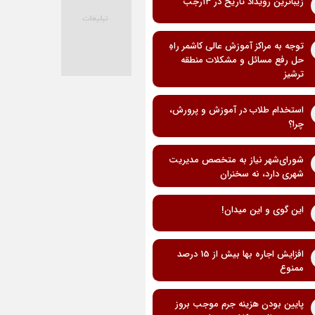
زیباترین رویداد تاریخ در ۱۳رجب
توجه به مراکز آموزش عالی کاشمر راهِ
حل رفع مسائل و مشکلات منطقه
ترشیز
استخدام طلاب در آموزش و پرورش،
چرا؟
شورای‌شهر نیاز به متخصص مدیریت
شهری دارد، نه سخنران
این گوی و این میدان!
افزایش اجاره بها بیش از 15 درصد
ممنوع
پایین بودن هزینه جرم موجب بروز