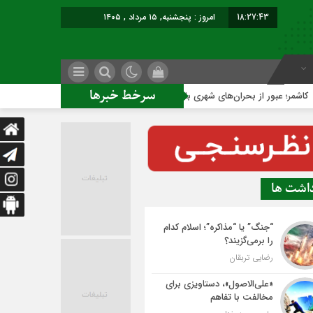
18:27:44
امروز : پنجشنبه, ۱۵ مرداد , ۱۴۰۵
سرخط خبرها
ر از بحران‌های شهری با نقشه راه عملیاتی
ساخت ساختمان اداری 
داشت ها
“جنگ” یا “مذاکره”؛ اسلام کدام
را برمی‌گزیند؟
رضایی تربقان
«علی‌الاصول»، دستاویزی برای
مخالفت با تفاهم