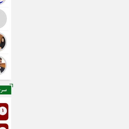
سرخ
1