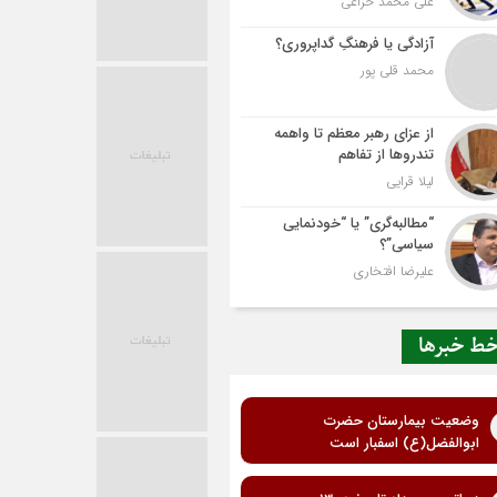
علی محمد خزاعی
آزادگی یا فرهنگِ گداپروری؟
محمد قلی پور
از عزای رهبر معظم تا واهمه
تندروها از تفاهم
لیلا قرایی
“مطالبه‌گری” یا “خودنمایی
سیاسی”؟
علیرضا افتخاری
ط خبرها
وضعیت بیمارستان حضرت
ابوالفضل(ع) اسفبار است