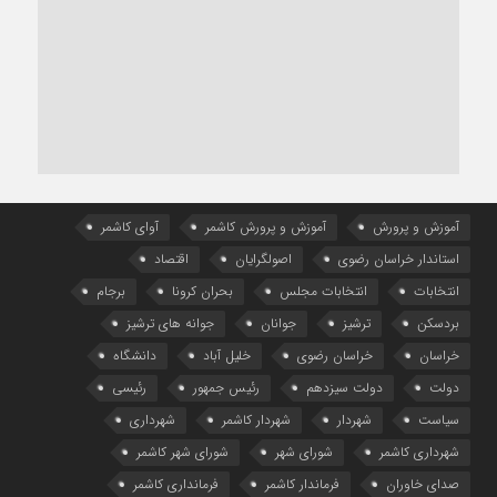
آموزش و پرورش
آموزش و پرورش کاشمر
آوای کاشمر
استاندار خراسان رضوی
اصولگرایان
اقتصاد
انتخابات
انتخابات مجلس
بحران کرونا
برجام
بردسکن
ترشیز
جوانان
جوانه های ترشیز
خراسان
خراسان رضوی
خلیل آباد
دانشگاه
دولت
دولت سیزدهم
رئیس جمهور
رئیسی
سیاست
شهردار
شهردار کاشمر
شهرداری
شهرداری کاشمر
شورای شهر
شورای شهر کاشمر
صدای خاوران
فرماندار کاشمر
فرمانداری کاشمر