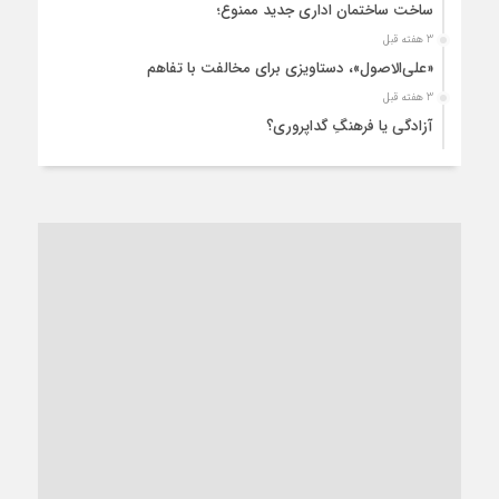
ساخت ساختمان اداری جدید ممنوع؛
3 هفته قبل
«علی‌الاصول»، دستاویزی برای مخالفت با تفاهم
3 هفته قبل
آزادگی یا فرهنگِ گداپروری؟
4 هفته قبل
از عزای رهبر معظم تا واهمه تندروها از تفاهم
1 ماه قبل
“مطالبه‌گری” یا “خودنمایی سیاسی”؟
1 ماه قبل
کاشمر و توسعه پایدار شهری؛ برنامه‌ای واقعی یا شعاری تکراری؟
1 ماه قبل
کاشمر در محاصره گرمای شهری؛
1 ماه قبل
زنگ خطر؛ واکاوی پیامدهای عادی‌سازی ناهنجاری‌های اخلاقی و
فروپاشی کیان خانواده
1 ماه قبل
زندان کاشمر؛ نیمه‌تمام یا فرسوده؟