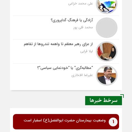
علی محمد خزاعی
آزادگی یا فرهنگِ گداپروری؟
محمد قلی پور
از عزای رهبر معظم تا واهمه تندروها از تفاهم
لیلا قرایی
“مطالبه‌گری” یا “خودنمایی سیاسی”؟
علیرضا افتخاری
سرخط خبرها
وضعیت بیمارستان حضرت ابوالفضل(ع) اسفبار است
1