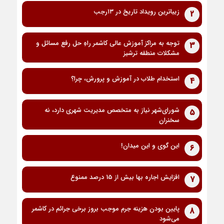
زیباترین رویداد تاریخ در ۱۳رجب
2
توجه به مراکز آموزش عالی کاشمر راهِ حل رفع مسائل و
3
مشکلات منطقه ترشیز
استخدام طلاب در آموزش و پرورش، چرا؟
4
شورای‌شهر نیاز به متخصص مدیریت شهری دارد، نه
5
سخنران
این گوی و این میدان!
6
افزایش اجاره بها بیش از 15 درصد ممنوع
7
پایین بودن هزینه جرم موجب بروز برخی جرائم در کاشمر
8
می‌شود