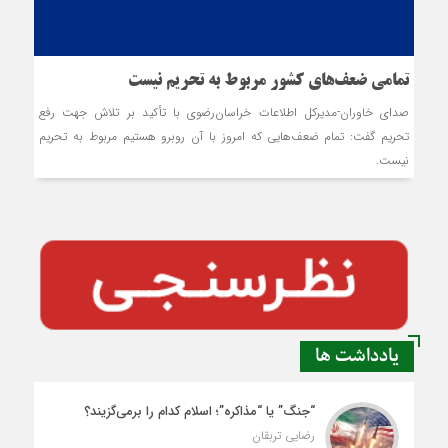
تمامی ضعف‌های کشور مربوط به تحریم نیست
صدای خاوران-مدیرکل اطلاعات خراسان‌رضوی با تأکید بر تلاش جهت رفع
تحریم گفت: تمام ضعف‌هایی که امروز با آن روبرو هستیم مربوط به تحریم
نیست.
یادداشت ها
“جنگ” یا “مذاکره”؛ اسلام کدام را برمی‌گزیند؟
رضایی تربقان