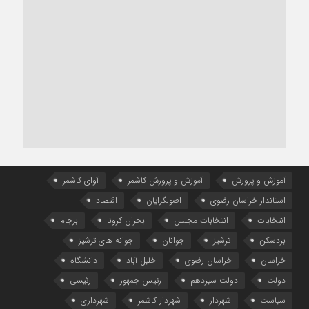
آموزش و پرورش
آموزش و پرورش کاشمر
آوای کاشمر
استاندار خراسان رضوی
اصولگرایان
اقتصاد
انتخابات
انتخابات مجلس
بحران کرونا
برجام
بردسکن
ترشیز
جوانان
جوانه های ترشیز
خراسان
خراسان رضوی
خلیل آباد
دانشگاه
دولت
دولت سیزدهم
رئیس جمهور
رئیسی
سیاست
شهردار
شهردار کاشمر
شهرداری