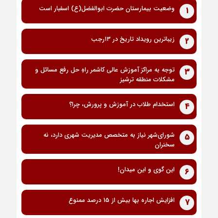
وضعیت بیمارستان حضرت ابوالفضل(ع) اسفبار است
1
زیباترین رویداد تاریخ در ۱۳رجب
2
توجه به مراکز آموزش عالی کاشمر راهِ حل رفع مسائل و
3
مشکلات منطقه ترشیز
استخدام طلاب در آموزش و پرورش، چرا؟
4
شورای‌شهر نیاز به متخصص مدیریت شهری دارد، نه
5
سخنران
این گوی و این میدان!
6
افزایش اجاره بها بیش از 15 درصد ممنوع
7