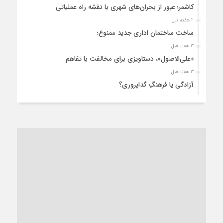
کاشمر؛ عبور از بحران‌های شهری با نقشه راه عملیاتی
2 هفته قبل
ساخت ساختمان اداری جدید ممنوع؛
3 هفته قبل
«علی‌الاصول»، دستاویزی برای مخالفت با تفاهم
3 هفته قبل
آزادگی یا فرهنگِ گداپروری؟
4 هفته قبل
از عزای رهبر معظم تا واهمه تندروها از تفاهم
1 ماه قبل
“مطالبه‌گری” یا “خودنمایی سیاسی”؟
1 ماه قبل
کاشمر و توسعه پایدار شهری؛ برنامه‌ای واقعی یا شعاری تکراری؟
1 ماه قبل
کاشمر در محاصره گرمای شهری؛
1 ماه قبل
زنگ خطر؛ واکاوی پیامدهای عادی‌سازی ناهنجاری‌های اخلاقی و