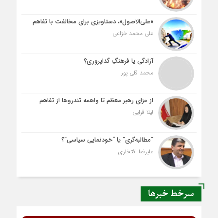
«علی‌الاصول»، دستاویزی برای مخالفت با تفاهم
علی محمد خزاعی
آزادگی یا فرهنگِ گداپروری؟
محمد قلی پور
از عزای رهبر معظم تا واهمه تندروها از تفاهم
لیلا قرایی
“مطالبه‌گری” یا “خودنمایی سیاسی”؟
علیرضا افتخاری
سرخط خبرها