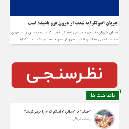
جریان اصولگرا به شدت از درون فرو پاشیده است
صدای خاوران-یک چهره سیاسی اصولگرا گفت: نه جبهه پایداری و نه جریان
قالیباف، تمایلی به ایفای نقش رهبری از سوی جامعه روحانیت مبارز ندارند.
یادداشت ها
“جنگ” یا “مذاکره”؛ اسلام کدام را برمی‌گزیند؟
رضایی تربقان