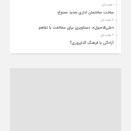
1 هفته قبل
ساخت ساختمان اداری جدید ممنوع؛
3 هفته قبل
«علی‌الاصول»، دستاویزی برای مخالفت با تفاهم
3 هفته قبل
آزادگی یا فرهنگِ گداپروری؟
3 هفته قبل
از عزای رهبر معظم تا واهمه تندروها از تفاهم
3 هفته قبل
“مطالبه‌گری” یا “خودنمایی سیاسی”؟
1 ماه قبل
کاشمر و توسعه پایدار شهری؛ برنامه‌ای واقعی یا شعاری تکراری؟
1 ماه قبل
کاشمر در محاصره گرمای شهری؛
1 ماه قبل
زنگ خطر؛ واکاوی پیامدهای عادی‌سازی ناهنجاری‌های اخلاقی و
فروپاشی کیان خانواده