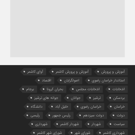
آموزش و پرورش
آموزش و پرورش کاشمر
آوای کاشمر
استاندار خراسان رضوی
اصولگرایان
اقتصاد
انتخابات
انتخابات مجلس
بحران کرونا
برجام
بردسکن
ترشیز
جوانان
جوانه های ترشیز
خراسان
خراسان رضوی
خلیل آباد
دانشگاه
دولت
دولت سیزدهم
رئیس جمهور
رئیسی
سیاست
شهردار
شهردار کاشمر
شهرداری
شهرداری کاشمر
شورای شهر
شورای شهر کاشمر