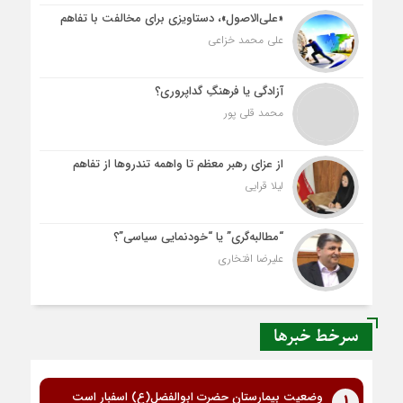
«علی‌الاصول»، دستاویزی برای مخالفت با تفاهم
علی محمد خزاعی
آزادگی یا فرهنگِ گداپروری؟
محمد قلی پور
از عزای رهبر معظم تا واهمه تندروها از تفاهم
لیلا قرایی
“مطالبه‌گری” یا “خودنمایی سیاسی”؟
علیرضا افتخاری
سرخط خبرها
وضعیت بیمارستان حضرت ابوالفضل(ع) اسفبار است
1