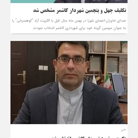
تکلیف چهل و پنجمین شهردار کاشمر مشخص شد
صدای خاوران-اعضای شورا در بهمن ماه سال قبل با اکثریت آراء "کوهسرخی" را
به عنوان سومین گزینه خود برای شهرداری کاشمر انتخاب نمودند.
خبر