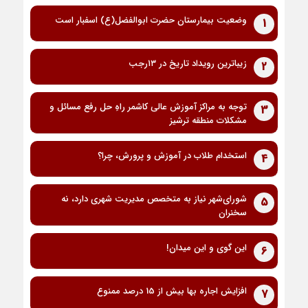
وضعیت بیمارستان حضرت ابوالفضل(ع) اسفبار است
1
زیباترین رویداد تاریخ در ۱۳رجب
2
توجه به مراکز آموزش عالی کاشمر راهِ حل رفع مسائل و
3
مشکلات منطقه ترشیز
استخدام طلاب در آموزش و پرورش، چرا؟
4
شورای‌شهر نیاز به متخصص مدیریت شهری دارد، نه
5
سخنران
این گوی و این میدان!
6
افزایش اجاره بها بیش از 15 درصد ممنوع
7