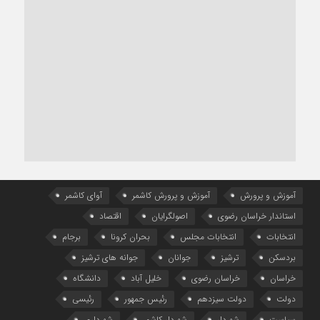
آموزش و پرورش
آموزش و پرورش کاشمر
آوای کاشمر
استاندار خراسان رضوی
اصولگرایان
اقتصاد
انتخابات
انتخابات مجلس
بحران کرونا
برجام
بردسکن
ترشیز
جوانان
جوانه های ترشیز
خراسان
خراسان رضوی
خلیل آباد
دانشگاه
دولت
دولت سیزدهم
رئیس جمهور
رئیسی
سیاست
شهردار
شهردار کاشمر
شهرداری