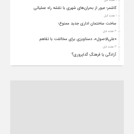
1 هفته قبل
کاشمر؛ عبور از بحران‌های شهری با نقشه راه عملیاتی
1 هفته قبل
ساخت ساختمان اداری جدید ممنوع؛
3 هفته قبل
«علی‌الاصول»، دستاویزی برای مخالفت با تفاهم
3 هفته قبل
آزادگی یا فرهنگِ گداپروری؟
3 هفته قبل
از عزای رهبر معظم تا واهمه تندروها از تفاهم
4 هفته قبل
“مطالبه‌گری” یا “خودنمایی سیاسی”؟
1 ماه قبل
کاشمر و توسعه پایدار شهری؛ برنامه‌ای واقعی یا شعاری تکراری؟
1 ماه قبل
کاشمر در محاصره گرمای شهری؛
1 ماه قبل
زنگ خطر؛ واکاوی پیامدهای عادی‌سازی ناهنجاری‌های اخلاقی و