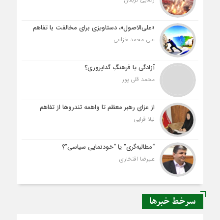
«علی‌الاصول»، دستاویزی برای مخالفت با تفاهم
علی محمد خزاعی
آزادگی یا فرهنگِ گداپروری؟
محمد قلی پور
از عزای رهبر معظم تا واهمه تندروها از تفاهم
لیلا قرایی
“مطالبه‌گری” یا “خودنمایی سیاسی”؟
علیرضا افتخاری
سرخط خبرها