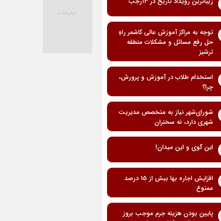
زیباترین رویداد تاریخ در ۱۳رجب
توجه به مراکز آموزش عالی کاشمر راهِ
حل رفع مسائل و مشکلات منطقه
ترشیز
استخدام طلاب در آموزش و پرورش،
چرا؟
شورای‌شهر نیاز به متخصص مدیریت
شهری دارد، نه سخنران
این گوی و این میدان!
افزایش اجاره بها بیش از 15 درصد
ممنوع
پایین بودن هزینه جرم موجب بروز