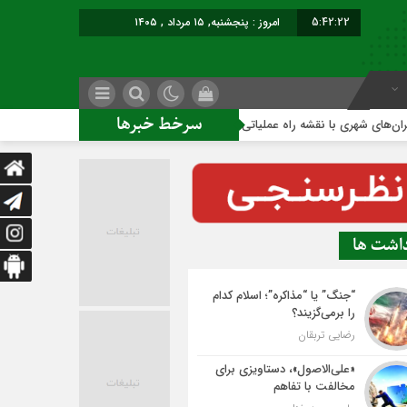
5:42:23
امروز : پنجشنبه, ۱۵ مرداد , ۱۴۰۵
سرخط خبرها
ری با نقشه راه عملیاتی
ساخت ساختمان اداری جدید ممنوع؛
داشت ها
“جنگ” یا “مذاکره”؛ اسلام کدام
را برمی‌گزیند؟
رضایی تربقان
«علی‌الاصول»، دستاویزی برای
مخالفت با تفاهم