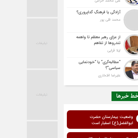
علی محمد خزاعی
آزادگی یا فرهنگِ گداپروری؟
محمد قلی پور
از عزای رهبر معظم تا واهمه
تندروها از تفاهم
لیلا قرایی
“مطالبه‌گری” یا “خودنمایی
سیاسی”؟
علیرضا افتخاری
ط خبرها
وضعیت بیمارستان حضرت
ابوالفضل(ع) اسفبار است