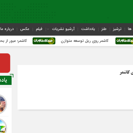
ها
ترشیز
طنز
یادداشت
آرشیو نشریات
فیلم
عکس
درباره ما
کاشمر روی ریل توسعه متوازن
کاشمر؛ عبور از بحران‌های شه
یاد