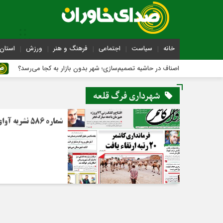
خانه
سیاست
اجتماعی
فرهنگ و هنر
ورزش
استان 
اصناف در حاشیه تصمیم‌سازی؛ شهر بدون بازار به کجا می‌رسد؟
شهرداری فرگ قلعه
شماره 586 نشریه آوای کاشمر