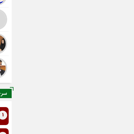
سرخ
1