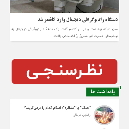
دستگاه رادیوگرافی دیجیتال وارد کاشمر شد
مدیر شبکه بهداشت و درمان کاشمر گفت: یک دستگاه رادیوگرافی دیجیتال به
بیمارستان حضرت ابوالفضل(ع) اختصاص یافت.
یادداشت ها
“جنگ” یا “مذاکره”؛ اسلام کدام را برمی‌گزیند؟
رضایی تربقان