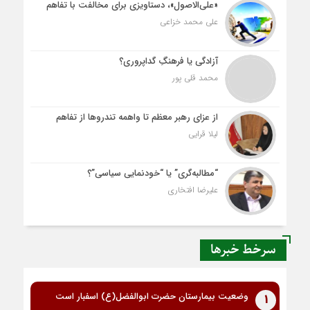
«علی‌الاصول»، دستاویزی برای مخالفت با تفاهم
علی محمد خزاعی
آزادگی یا فرهنگِ گداپروری؟
محمد قلی پور
از عزای رهبر معظم تا واهمه تندروها از تفاهم
لیلا قرایی
“مطالبه‌گری” یا “خودنمایی سیاسی”؟
علیرضا افتخاری
سرخط خبرها
وضعیت بیمارستان حضرت ابوالفضل(ع) اسفبار است
1