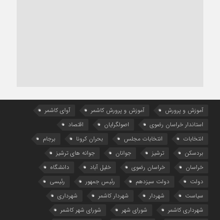
آموزش و پرورش
آموزش و پرورش کاشمر
آوای کاشمر
استاندار خراسان رضوی
اصولگرایان
اقتصاد
انتخابات
انتخابات مجلس
بحران کرونا
برجام
بردسکن
ترشیز
جوانان
جوانه های ترشیز
خراسان
خراسان رضوی
خلیل آباد
دانشگاه
دولت
دولت سیزدهم
رئیس جمهور
رئیسی
سیاست
شهردار
شهردار کاشمر
شهرداری
شهرداری کاشمر
شورای شهر
شورای شهر کاشمر