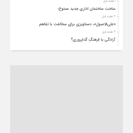
1 هفته قبل
ساخت ساختمان اداری جدید ممنوع؛
3 هفته قبل
«علی‌الاصول»، دستاویزی برای مخالفت با تفاهم
3 هفته قبل
آزادگی یا فرهنگِ گداپروری؟
3 هفته قبل
از عزای رهبر معظم تا واهمه تندروها از تفاهم
3 هفته قبل
“مطالبه‌گری” یا “خودنمایی سیاسی”؟
1 ماه قبل
کاشمر و توسعه پایدار شهری؛ برنامه‌ای واقعی یا شعاری تکراری؟
1 ماه قبل
کاشمر در محاصره گرمای شهری؛
1 ماه قبل
زنگ خطر؛ واکاوی پیامدهای عادی‌سازی ناهنجاری‌های اخلاقی و
فروپاشی کیان خانواده
1 ماه قبل