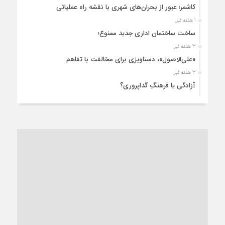
کاشمر؛ عبور از بحران‌های شهری با نقشه راه عملیاتی
1 هفته قبل
ساخت ساختمان اداری جدید ممنوع؛
3 هفته قبل
«علی‌الاصول»، دستاویزی برای مخالفت با تفاهم
3 هفته قبل
آزادگی یا فرهنگِ گداپروری؟
3 هفته قبل
از عزای رهبر معظم تا واهمه تندروها از تفاهم
3 هفته قبل
“مطالبه‌گری” یا “خودنمایی سیاسی”؟
1 ماه قبل
کاشمر و توسعه پایدار شهری؛ برنامه‌ای واقعی یا شعاری تکراری؟
1 ماه قبل
کاشمر در محاصره گرمای شهری؛
1 ماه قبل
زنگ خطر؛ واکاوی پیامدهای عادی‌سازی ناهنجاری‌های اخلاقی و