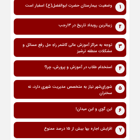
وضعیت بیمارستان حضرت ابوالفضل(ع) اسفبار است
1
زیباترین رویداد تاریخ در ۱۳رجب
2
توجه به مراکز آموزش عالی کاشمر راهِ حل رفع مسائل و
3
مشکلات منطقه ترشیز
استخدام طلاب در آموزش و پرورش، چرا؟
4
شورای‌شهر نیاز به متخصص مدیریت شهری دارد، نه
5
سخنران
این گوی و این میدان!
6
افزایش اجاره بها بیش از 15 درصد ممنوع
7