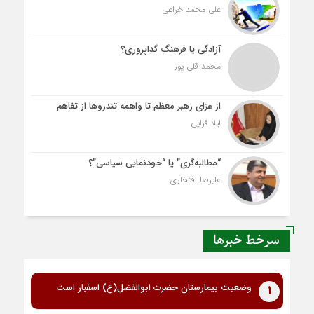
علی محمد خزاعی
آزادگی یا فرهنگِ گداپروری؟
محمد قلی پور
از عزای رهبر معظم تا واهمه تندروها از تفاهم
لیلا قرایی
“مطالبه‌گری” یا “خودنمایی سیاسی”؟
علیرضا افتخاری
سرخط خبرها
وضعیت بیمارستان حضرت ابوالفضل(ع) اسفبار است
1