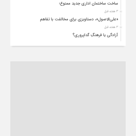
ساخت ساختمان اداری جدید ممنوع؛
3 هفته قبل
«علی‌الاصول»، دستاویزی برای مخالفت با تفاهم
3 هفته قبل
آزادگی یا فرهنگِ گداپروری؟
3 هفته قبل
از عزای رهبر معظم تا واهمه تندروها از تفاهم
3 هفته قبل
“مطالبه‌گری” یا “خودنمایی سیاسی”؟
1 ماه قبل
کاشمر و توسعه پایدار شهری؛ برنامه‌ای واقعی یا شعاری تکراری؟
1 ماه قبل
کاشمر در محاصره گرمای شهری؛
1 ماه قبل
زنگ خطر؛ واکاوی پیامدهای عادی‌سازی ناهنجاری‌های اخلاقی و
فروپاشی کیان خانواده
1 ماه قبل
زندان کاشمر؛ نیمه‌تمام یا فرسوده؟