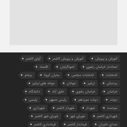
آموزش و پرورش
آموزش و پرورش کاشمر
آوای کاشمر
استاندار خراسان رضوی
اصولگرایان
اقتصاد
انتخابات
انتخابات مجلس
بحران کرونا
برجام
بردسکن
ترشیز
جوانان
جوانه های ترشیز
خراسان
خراسان رضوی
خلیل آباد
دانشگاه
دولت
دولت سیزدهم
رئیس جمهور
رئیسی
سیاست
شهردار
شهردار کاشمر
شهرداری
شهرداری کاشمر
شورای شهر
شورای شهر کاشمر
صدای خاوران
فرماندار کاشمر
فرمانداری کاشمر