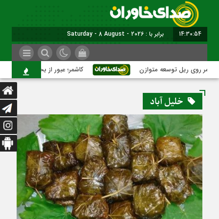
14:30:55
برابر با : Saturday - 8 August - 2026
وی ریل توسعه متوازن
کاشمر؛ عبور از بحران‌های شهری با نقشه 
خلیل آباد