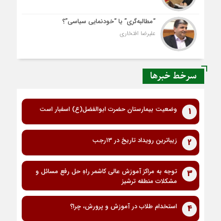
“مطالبه‌گری” یا “خودنمایی سیاسی”؟
علیرضا افتخاری
سرخط خبرها
وضعیت بیمارستان حضرت ابوالفضل(ع) اسفبار است
1
زیباترین رویداد تاریخ در ۱۳رجب
2
توجه به مراکز آموزش عالی کاشمر راهِ حل رفع مسائل و
3
مشکلات منطقه ترشیز
استخدام طلاب در آموزش و پرورش، چرا؟
4