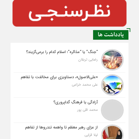
یادداشت ها
“جنگ” یا “مذاکره”؛ اسلام کدام را برمی‌گزیند؟
رضایی تربقان
«علی‌الاصول»، دستاویزی برای مخالفت با تفاهم
علی محمد خزاعی
آزادگی یا فرهنگِ گداپروری؟
محمد قلی پور
از عزای رهبر معظم تا واهمه تندروها از تفاهم
لیلا قرایی