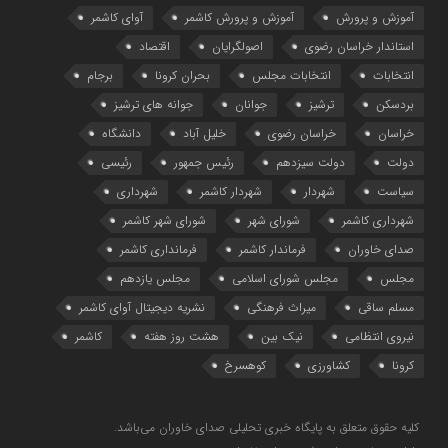
آموزش و پرورش
آموزش و پرورش کاشمر
آوای کاشمر
استاندار خراسان رضوی
اصولگرایان
اقتصاد
انتخابات
انتخابات مجلس
بحران کرونا
برجام
بردسکن
ترشیز
جوانان
جوانه های ترشیز
خراسان
خراسان رضوی
خلیل آباد
دانشگاه
دولت
دولت سیزدهم
رئیس جمهور
رئیسی
سیاست
شهردار
شهردار کاشمر
شهرداری
شهرداری کاشمر
شورای شهر
شورای شهر کاشمر
صدای خاوران
فرماندار کاشمر
فرمانداری کاشمر
مجلس
مجلس شورای اسلامی
مجلس یازدهم
مسلم ساقی
میراث فرهنگی
نشریه دیجیتال آوای کاشمر
نیروی انتظامی
نیک بین
هشت روز هفته
کاشمر
کرونا
کشاورزی
کوهسرخ
کلیه حقوق متعلق به پایگاه خبری تحلیلی صدای خاوران می‌باشد.