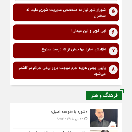
شورای‌شهر نیاز به متخصص مدیریت شهری دارد، نه
5
سخنران
این گوی و این میدان!
6
افزایش اجاره بها بیش از 15 درصد ممنوع
7
پایین بودن هزینه جرم موجب بروز برخی جرائم در کاشمر
8
می‌شود
فرهنگ و هنر
«شور» یا «نوحه» اصیل؛
۲۲ تیر ۱۴۰۵ - ۹:۵۲