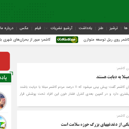
ها
ترشیز
طنز
یادداشت
آرشیو نشریات
فیلم
عکس
درباره ما
یل توسعه متوازن
کاشمر؛ عبور از بحران‌های شهری با نقشه راه ع
ن کاشمر:
یاد
مدیر شبکه بهداشت و درمان کاشمر گفت: پیش بینی می‎شود که 11 درصد مردم کاشمر مبتلا با دیابت باشند
یشتری دارد و در کمپین بعدی کنترل فشار خون این افراد تحت پوشش قرار
ن کاشمر:
ی بزرگ حوزه سلامت است