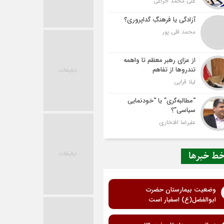
علی محمد خزاعی
آزادگی یا فرهنگِ گداپروری؟
محمد قلی پور
از عزای رهبر معظم تا واهمه
تندروها از تفاهم
لیلا قرایی
“مطالبه‌گری” یا “خودنمایی
سیاسی”؟
علیرضا افتخاری
ط خبرها
وضعیت بیمارستان حضرت
ابوالفضل(ع) اسفبار است