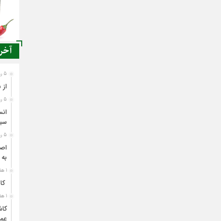
آخری
5 روز قبل
از 
5 روز قبل
انس
سی
5 روز قبل
اصن
به 
1 هفته قبل
کاش
1 هفته قبل
کاش
عمل