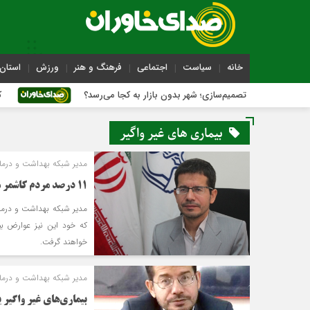
خانه
سیاست
اجتماعی
فرهنگ و هنر
ورزش
استان 
شیه تصمیم‌سازی؛ شهر بدون بازار به کجا می‌رسد؟
کاشمر روی ر
بیماری های غیر واگیر
مدیر شبکه بهداشت و درما
11 درصد مردم کاشمر مبتلا به دیابت هستند
که خود این نیز عوارض ب
خواهند گرفت.
مدیر شبکه بهداشت و درما
بیماری‌های غیر واگیر یکی از دغدغه‎ها