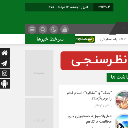
6:52:03
برابر با : Friday - 7 August - 2026
سرخط خبرها
ملیاتی
ساخت ساختمان اداری جدید ممنوع؛
داشت ها
“جنگ” یا “مذاکره”؛ اسلام کدام
را برمی‌گزیند؟
رضایی تربقان
«علی‌الاصول»، دستاویزی برای
مخالفت با تفاهم