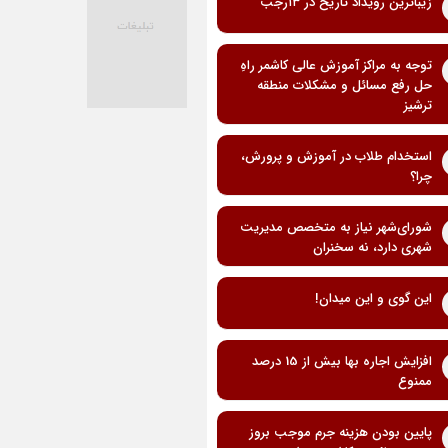
زیباترین رویداد تاریخ در ۱۳رجب
توجه به مراکز آموزش عالی کاشمر راهِ
حل رفع مسائل و مشکلات منطقه
ترشیز
استخدام طلاب در آموزش و پرورش،
چرا؟
شورای‌شهر نیاز به متخصص مدیریت
شهری دارد، نه سخنران
این گوی و این میدان!
افزایش اجاره بها بیش از 15 درصد
ممنوع
پایین بودن هزینه جرم موجب بروز