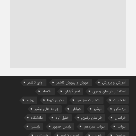
آموزش و پرورش
آموزش و پرورش کاشمر
آوای کاشمر
استاندار خراسان رضوی
اصولگرایان
اقتصاد
انتخابات
انتخابات مجلس
بحران کرونا
برجام
بردسکن
ترشیز
جوانان
جوانه های ترشیز
خراسان
خراسان رضوی
خلیل آباد
دانشگاه
دولت
دولت سیزدهم
رئیس جمهور
رئیسی
سیاست
شهردار
شهردار کاشمر
شهرداری