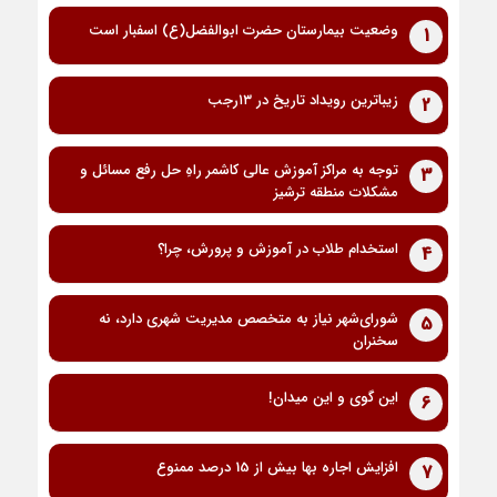
وضعیت بیمارستان حضرت ابوالفضل(ع) اسفبار است
1
زیباترین رویداد تاریخ در ۱۳رجب
2
توجه به مراکز آموزش عالی کاشمر راهِ حل رفع مسائل و
3
مشکلات منطقه ترشیز
استخدام طلاب در آموزش و پرورش، چرا؟
4
شورای‌شهر نیاز به متخصص مدیریت شهری دارد، نه
5
سخنران
این گوی و این میدان!
6
افزایش اجاره بها بیش از 15 درصد ممنوع
7