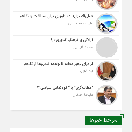
«علی‌الاصول»، دستاویزی برای مخالفت با تفاهم
علی محمد خزاعی
آزادگی یا فرهنگِ گداپروری؟
محمد قلی پور
از عزای رهبر معظم تا واهمه تندروها از تفاهم
لیلا قرایی
“مطالبه‌گری” یا “خودنمایی سیاسی”؟
علیرضا افتخاری
سرخط خبرها