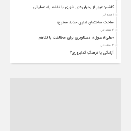
کاشمر؛ عبور از بحران‌های شهری با نقشه راه عملیاتی
1 هفته قبل
ساخت ساختمان اداری جدید ممنوع؛
3 هفته قبل
«علی‌الاصول»، دستاویزی برای مخالفت با تفاهم
3 هفته قبل
آزادگی یا فرهنگِ گداپروری؟
3 هفته قبل
از عزای رهبر معظم تا واهمه تندروها از تفاهم
3 هفته قبل
“مطالبه‌گری” یا “خودنمایی سیاسی”؟
1 ماه قبل
کاشمر و توسعه پایدار شهری؛ برنامه‌ای واقعی یا شعاری تکراری؟
1 ماه قبل
کاشمر در محاصره گرمای شهری؛
1 ماه قبل
زنگ خطر؛ واکاوی پیامدهای عادی‌سازی ناهنجاری‌های اخلاقی و