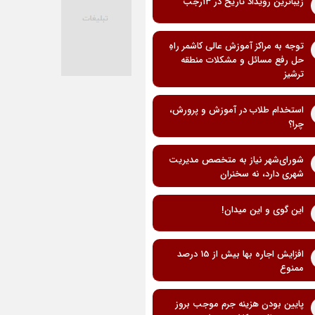
زیباترین رویداد تاریخ در ۱۳رجب
توجه به مراکز آموزش عالی کاشمر راهِ
حل رفع مسائل و مشکلات منطقه
ترشیز
استخدام طلاب در آموزش و پرورش،
چرا؟
شورای‌شهر نیاز به متخصص مدیریت
شهری دارد، نه سخنران
این گوی و این میدان!
افزایش اجاره بها بیش از 15 درصد
ممنوع
پایین بودن هزینه جرم موجب بروز