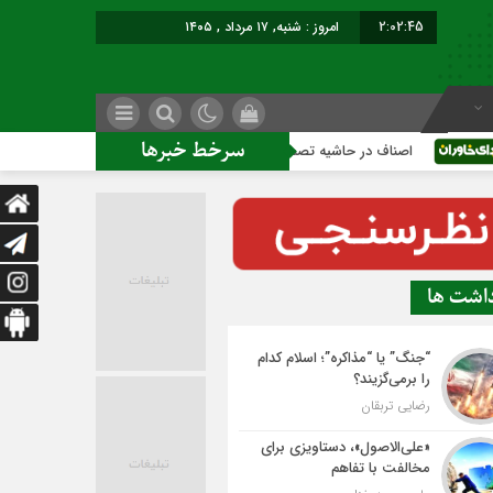
2:02:46
امروز : شنبه, ۱۷ مرداد , ۱۴۰۵
سرخط خبرها
اصناف در حاشیه تصمیم‌سازی؛ شهر بدون بازار به کجا می‌رسد؟
داشت ها
“جنگ” یا “مذاکره”؛ اسلام کدام
را برمی‌گزیند؟
رضایی تربقان
«علی‌الاصول»، دستاویزی برای
مخالفت با تفاهم