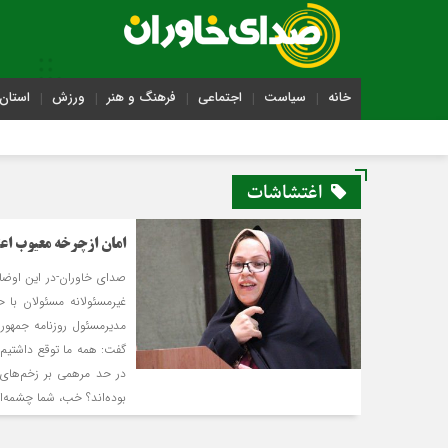
خانه
سیاست
اجتماعی
فرهنگ و هنر
ورزش
استان 
اغتشاشات
امان ازچرخه معیوب اع
صدای خاوران-در این اوضاع
غیرمسئولانه مسئولان با 
مدیرمسئول روزنامه جمهوری
گفت: همه ما‌ توقع داشتیم
در حد مرهمی بر زخم‌های م
بوده‌اند؟ خب، شما چشمه‌ا