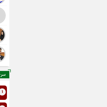
سرخ
1