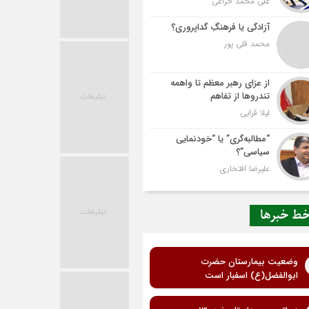
علی محمد خزاعی
آزادگی یا فرهنگِ گداپروری؟
محمد قلی پور
از عزای رهبر معظم تا واهمه
تندروها از تفاهم
لیلا قرایی
“مطالبه‌گری” یا “خودنمایی
سیاسی”؟
علیرضا افتخاری
ط خبرها
وضعیت بیمارستان حضرت
ابوالفضل(ع) اسفبار است