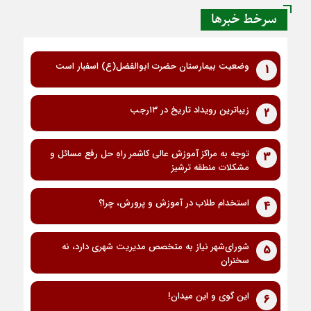
سرخط خبرها
وضعیت بیمارستان حضرت ابوالفضل(ع) اسفبار است
1
زیباترین رویداد تاریخ در ۱۳رجب
2
توجه به مراکز آموزش عالی کاشمر راهِ حل رفع مسائل و
3
مشکلات منطقه ترشیز
استخدام طلاب در آموزش و پرورش، چرا؟
4
شورای‌شهر نیاز به متخصص مدیریت شهری دارد، نه
5
سخنران
این گوی و این میدان!
6