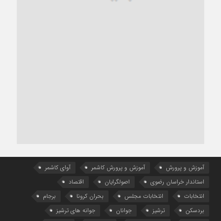
آموزش و پرورش
آموزش و پرورش کاشمر
آوای کاشمر
استاندار خراسان رضوی
اصولگرایان
اقتصاد
انتخابات
انتخابات مجلس
بحران کرونا
برجام
بردسکن
ترشیز
جوانان
جوانه های ترشیز