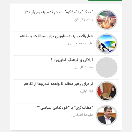
“جنگ” یا “مذاکره”؛ اسلام کدام را برمی‌گزیند؟
رضایی تربقان
«علی‌الاصول»، دستاویزی برای مخالفت با تفاهم
علی محمد خزاعی
آزادگی یا فرهنگِ گداپروری؟
محمد قلی پور
از عزای رهبر معظم تا واهمه تندروها از تفاهم
لیلا قرایی
“مطالبه‌گری” یا “خودنمایی سیاسی”؟
علیرضا افتخاری