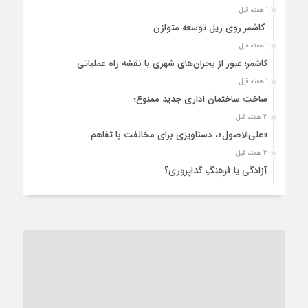
1 هفته قبل
کاشمر روی ریل توسعه متوازن
1 هفته قبل
کاشمر؛ عبور از بحران‌های شهری با نقشه راه عملیاتی
1 هفته قبل
ساخت ساختمان اداری جدید ممنوع؛
3 هفته قبل
«علی‌الاصول»، دستاویزی برای مخالفت با تفاهم
3 هفته قبل
آزادگی یا فرهنگِ گداپروری؟
3 هفته قبل
از عزای رهبر معظم تا واهمه تندروها از تفاهم
4 هفته قبل
“مطالبه‌گری” یا “خودنمایی سیاسی”؟
1 ماه قبل
کاشمر و توسعه پایدار شهری؛ برنامه‌ای واقعی یا شعاری تکراری؟
1 ماه قبل