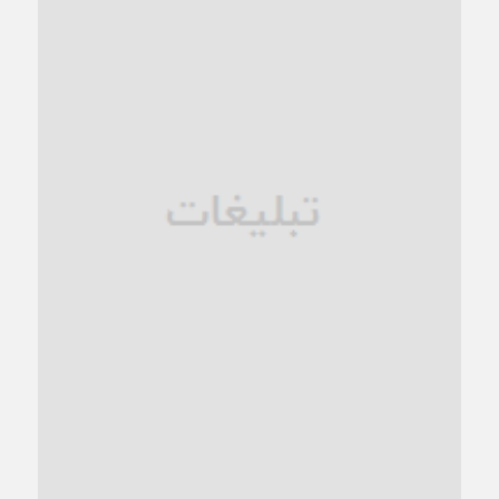
کاشمر در محاصره گرمای شهری؛
1 ماه قبل
زنگ خطر؛ واکاوی پیامدهای عادی‌سازی ناهنجاری‌های اخلاقی و
فروپاشی کیان خانواده
1 ماه قبل
زندان کاشمر؛ نیمه‌تمام یا فرسوده؟
1 ماه قبل
ترجیح عقلانیت ایرانی بر دیدگاه‌های آخرالزمانی