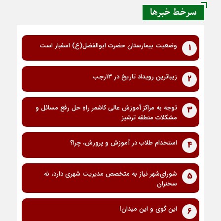
سرخط خبرها
وضعیت بیمارستان حضرت ابوالفضل(ع) اسفبار است
1
زیباترین رویداد تاریخ در ۱۳رجب
2
توجه به مراکز آموزش عالی کاشمر راهِ حل رفع مسائل و
3
مشکلات منطقه ترشیز
استخدام طلاب در آموزش و پرورش، چرا؟
4
شورای‌شهر نیاز به متخصص مدیریت شهری دارد، نه
5
سخنران
این گوی و این میدان!
6