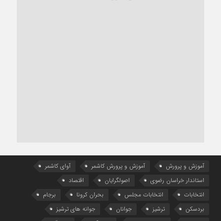
آموزش و پرورش
آموزش و پرورش کاشمر
آوای کاشمر
استاندار خراسان رضوی
اصولگرایان
اقتصاد
انتخابات
انتخابات مجلس
بحران کرونا
برجام
بردسکن
ترشیز
جوانان
جوانه های ترشیز