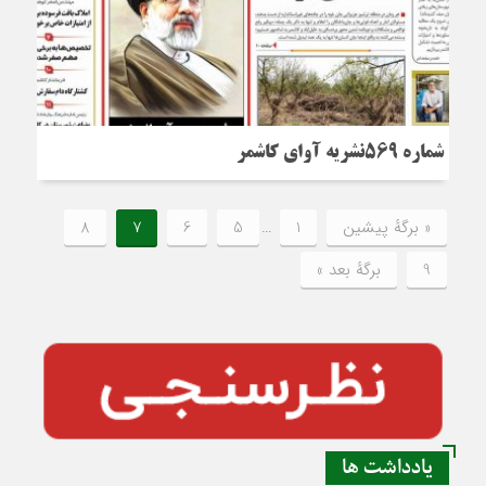
شماره 569نشریه آوای کاشمر
« برگه‌ٔ پیشین
1
…
5
6
7
8
9
برگهٔ بعد »
یادداشت ها