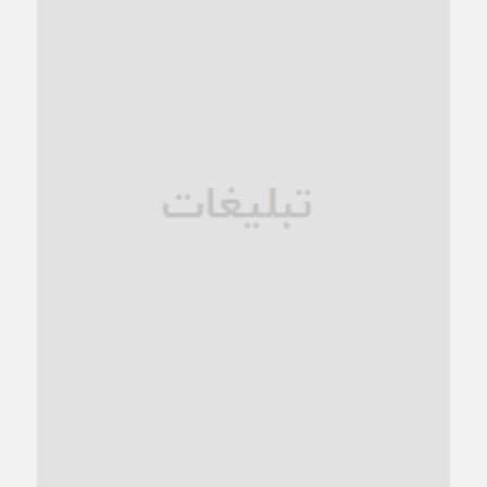
کاشمر در محاصره گرمای شهری؛
1 ماه قبل
زنگ خطر؛ واکاوی پیامدهای عادی‌سازی ناهنجاری‌های اخلاقی و
فروپاشی کیان خانواده
1 ماه قبل
زندان کاشمر؛ نیمه‌تمام یا فرسوده؟
1 ماه قبل
ترجیح عقلانیت ایرانی بر دیدگاه‌های آخرالزمانی