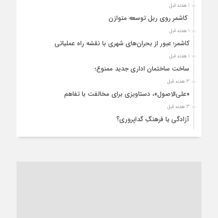
1 هفته قبل
کاشمر روی ریل توسعه متوازن
1 هفته قبل
کاشمر؛ عبور از بحران‌های شهری با نقشه راه عملیاتی
1 هفته قبل
ساخت ساختمان اداری جدید ممنوع؛
3 هفته قبل
«علی‌الاصول»، دستاویزی برای مخالفت با تفاهم
3 هفته قبل
آزادگی یا فرهنگِ گداپروری؟
3 هفته قبل
از عزای رهبر معظم تا واهمه تندروها از تفاهم
3 هفته قبل
“مطالبه‌گری” یا “خودنمایی سیاسی”؟
1 ماه قبل
کاشمر و توسعه پایدار شهری؛ برنامه‌ای واقعی یا شعاری تکراری؟
1 ماه قبل