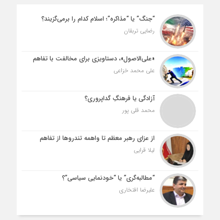
“جنگ” یا “مذاکره”؛ اسلام کدام را برمی‌گزیند؟
رضایی تربقان
«علی‌الاصول»، دستاویزی برای مخالفت با تفاهم
علی محمد خزاعی
آزادگی یا فرهنگِ گداپروری؟
محمد قلی پور
از عزای رهبر معظم تا واهمه تندروها از تفاهم
لیلا قرایی
“مطالبه‌گری” یا “خودنمایی سیاسی”؟
علیرضا افتخاری