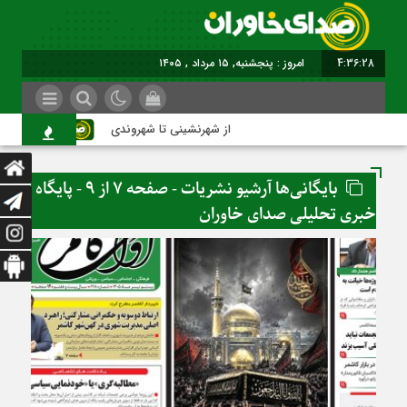
4:36:30
برابر با : Thursday - 6 August - 2026
از شهرنشینی تا شهروندی
اصناف در ح
بایگانی‌ها آرشیو نشریات - صفحه 7 از 9 - پایگاه
خبری تحلیلی صدای خاوران