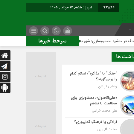
9:28:45
امروز : شنبه, ۱۷ مرداد , ۱۴۰۵
سرخط خبرها
زی؛ شهر بدون بازار به کجا می‌رسد؟
کاشمر روی ریل توسعه مت
داشت ها
“جنگ” یا “مذاکره”؛ اسلام کدام
را برمی‌گزیند؟
رضایی تربقان
«علی‌الاصول»، دستاویزی برای
مخالفت با تفاهم
علی محمد خزاعی
آزادگی یا فرهنگِ گداپروری؟
محمد قلی پور