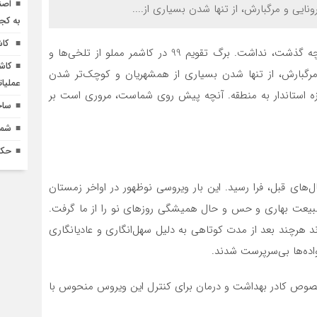
اصن
نایی و مرگبارش، از تنها شدن بسیاری از....
به کج
کاش
صدای خاوران- در آستانه سال 1400 نمی‌توان نگاهي به آنچه گذشت، نداشت. برگ تقویم 99 در کاشمر مملو از تلخی‌ها و
کاش
 مرگبارش، از تنها شدن بسیاری از همشهریان و کوچک‌تر شدن
عملیا
وزه استاندار به منطقه. آنچه پيش روي شماست، مروري است بر
ساخ
شماره 618 نش
حکم
ه سال‌های قبل، فرا رسید. این بار ویروسی نوظهور در اواخر زمستان
 طبیعت بهاری و حس و حال همیشگی روزهای نو را از ما گرفت.
د هرچند بعد از مدت کوتاهی به دلیل سهل‌انگاری و عادی‏انگاری
اده‌ها بی‌سرپرست شدند.
‌خصوص کادر بهداشت و درمان برای کنترل این ویروس منحوس با