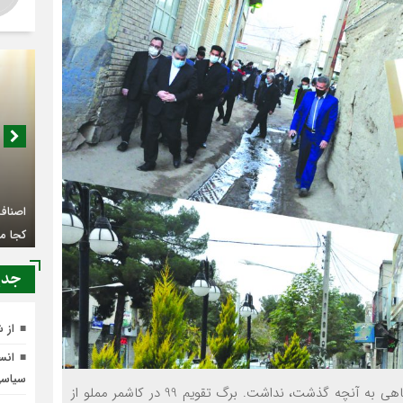
اصناف 
کجا م
جدي
از 
انسج
سیاس
به گزارش صدای خاوران- در آستانه سال 1400 نمی‌توان نگاهي به آنچه گذشت، نداشت. برگ تقویم 99 در کاشمر مملو از