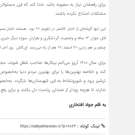
برای رفع‏شان نیاز به مصوبه باشد. خدا کند که این مسئو
مشکلات امتناع نکرده باشند.
این تنها گوشه‌ای از اخبار کاشمر
قتل جوان 13 ساله و وضعیت گردشگری و هزاران سوژه دیگر خب
چشم بر هم زدنی 30 اسفند 99 هم از راه می‌رسد. ای‌کاش روز آخر امسال، روزشمار زندگی‌مان پر از خیروبرکت باشد.
برای سال 1400 آرزو می‌کنم بیکارها صاحب شغل شو
کند و خلاصه بهترین‌ها را برای بهترین مردم دنیا به‌خصوص 
ترشیز برود و شورونشاط به این شهرستان‌ها بازگردد. به‌خصو
ندارند تا هرچه زودتر از صندلی ریاست دل بکنند و برای رفع
به قلم جواد افتخاری
لینک کوتاه :
https://sedayekhavaran.ir/?p=4843