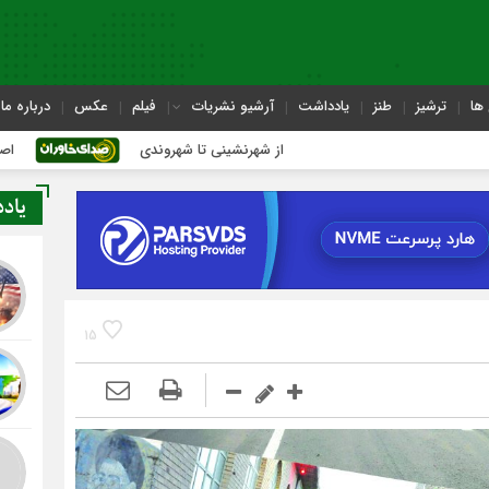
ها
ترشیز
طنز
یادداشت
آرشیو نشریات
فیلم
عکس
درباره ما
از شهرنشینی تا شهروندی
اصناف در حاشیه تصمیم‌سا
یاد
15