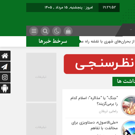
19:29:52
امروز : پنجشنبه, ۱۵ مرداد , ۱۴۰۵
سرخط خبرها
شهری با نقشه راه عملیاتی
ساخت ساختمان اداری جدید ممنوع؛
داشت ها
“جنگ” یا “مذاکره”؛ اسلام کدام
را برمی‌گزیند؟
رضایی تربقان
«علی‌الاصول»، دستاویزی برای
مخالفت با تفاهم