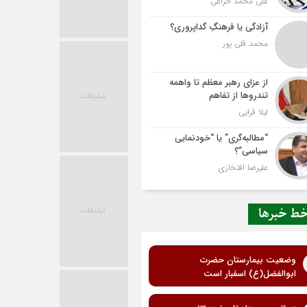
علی محمد خزاعی
آزادگی یا فرهنگِ گداپروری؟
محمد قلی پور
از عزای رهبر معظم تا واهمه
تندروها از تفاهم
لیلا قرایی
“مطالبه‌گری” یا “خودنمایی
سیاسی”؟
علیرضا افتخاری
ط خبرها
وضعیت بیمارستان حضرت
ابوالفضل(ع) اسفبار است