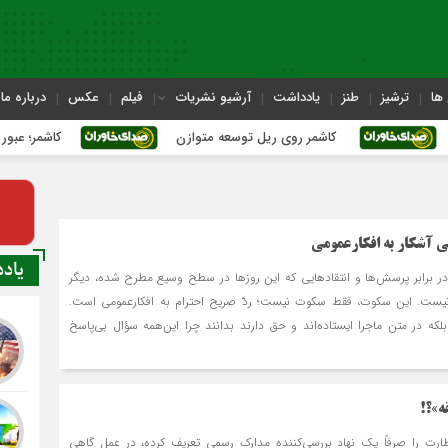
ها
ترشیز
طنز
یادداشت
آرشیو نشریات
فیلم
عکس
درباره ما
کاشمر روی ریل توسعه متوازن
کاشمر؛ عبور از بحران‌های 
ی آشکار به افکارعمومی
یاد
 برابر پرسش‌ها و انتقادهایی که این روزها در سطح وسیع مطرح شده، دیگر
یست. این سکوت، فقط سکوت نیست؛ ردّ صریح احترام به افکارعمومی است.
بلکه در متن ماجرا ایستاده‌اند و حق دارند بدانند چرا این‌همه سؤال بی‌پاسخ
ه»؟!
نظارت را صرفاً یک نهاد بررسی‌کننده مدارک رسمی تعریف کرده، در عمل گاهی