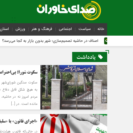
خانه
سیاست
اجتماعی
فرهنگ و هنر
ورزش
استان 
اصناف در حاشیه تصمیم‌سازی؛ شهر بدون بازار به کجا می‌رسد؟
یادداشت
سکوت شورا؛ بی‌احترام
سکوت سنگین شورای‌شهر در
به هیچ شکل قابل دفاع ن
مردم امروز نه در حاشیه، 
مانده است. در […]
«اجرای قانون» یا «سلیق
در حالی‌که قانون، هیئت‌