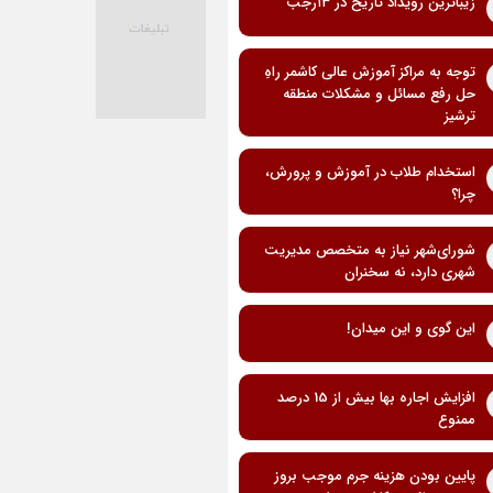
زیباترین رویداد تاریخ در ۱۳رجب
توجه به مراکز آموزش عالی کاشمر راهِ
حل رفع مسائل و مشکلات منطقه
ترشیز
استخدام طلاب در آموزش و پرورش،
چرا؟
شورای‌شهر نیاز به متخصص مدیریت
شهری دارد، نه سخنران
این گوی و این میدان!
افزایش اجاره بها بیش از 15 درصد
ممنوع
پایین بودن هزینه جرم موجب بروز