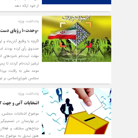
از خود ارائه دهد.
یادداشت ویژه
«وحدت»؛ رؤیای دست نی
اگرچه با وقایع آبان‌ماه و 
صندوق رأی کرده بودند اما
مهلت ثبت‌نام نامزدهای ا
ترشیز ثبت‌نام کردند تا پس
موعد مقرر به رقابت بپردا
مجلس شورای‌اسلامی بر عهد
یادداشت ویژه
انتخابات آتی و جهت‏ 
موضوع انتخابات مجلس، نق
در بهارستان در تصمیم‌گی
جناح‌های مختلف و فعالان
هنوز تبدیل به موضوع بح